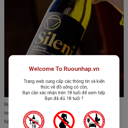
Welcome To Ruounhap.vn
Trang web cung cấp các thông tin và kiến
thức về đồ uống có cồn,
Bạn cần xác nhận trên 18 tuổi để xem tiếp.
Bạn đã đủ 18 tuổi ?
Rượu mang đến
phong cách thanh lịch, tươi mới
, thể
hiện trọn vẹn
bản sắc vùng Marlborough
– nơi có khí
hậu mát mẻ, đất sỏi và đá cuội giúp nho phát triển