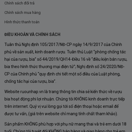
Chính sách đổi trả
béo nhẹ
.
Chính sách mua hàng
Cuối cùng, rượu được
phối trộn, lọc nhẹ và đóng nắp
Hình thức thanh toán
vặn
tại nhà máy Sileni Estates để lưu giữ sự tươi mới.
ĐIỀU KHOẢN VÀ CHÍNH SÁCH
Kết quả là chai vang
tinh khiết, cân bằng và sống
Tuân thủ Nghị định 105/2017/NĐ-CP ngày 14/9/2017 của Chính
động
, mang trọn tinh hoa của vùng Marlborough và dấu
phủ về sản xuất, kinh doanh rượu. Tuân thủ Luật “phòng chống tác
ấn riêng của thương hiệu Sileni.
hại của rượu, bia” số 44/2019/QH14-Điều 16 về “điều kiện bán rượu,
bia theo hình thức thương mại điện tử”; Nghị định số 24/2020/NĐ-
CP của Chính phủ “quy định chi tiết một số điều của Luật phòng,
chống tác hại của rượu, bia”.
Website ruounhap.vn là trang thông tin chia sẻ kiến thức về rượu
bia hoạt động phi lợi nhuận. Chúng tôi KHÔNG kinh doanh trực tiếp
trên internet. Quý vị vui lòng gọi tới số điện thoại hoặc email để
được tư vấn, (giá trên website chỉ mang tính chất tham khảo).
Sản phẩm KHÔNG phù hợp với phụ nữ mang thai và trẻ em dưới 18
tuổi. Chúng tôi tuyệt đối KHÔNG bán hàng và giao hàng cho trẻ em