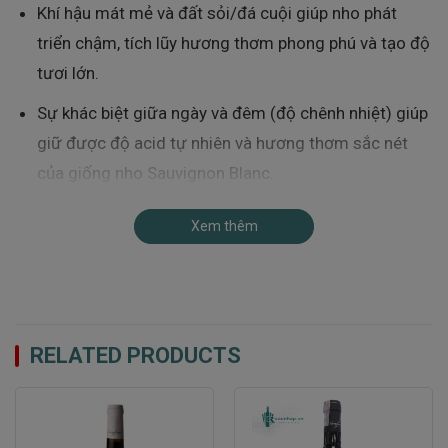
Khí hậu mát mẻ và đất sỏi/đá cuội giúp nho phát
triển chậm, tích lũy hương thơm phong phú và tạo độ
tươi lớn.
Sự khác biệt giữa ngày và đêm (độ chênh nhiệt) giúp
giữ được độ acid tự nhiên và hương thơm sắc nét
của giống nho Sauvignon Blanc.
Các vườn nho được chọn lọc nghiêm ngặt, đôi khi
Xem thêm
thu hoạch thủ công, nhằm đảm bảo quả nho đạt
chuẩn chất lượng để làm vang kiểu “Cellar Selection”.
Nhờ vậy, Sileni Sauvignon Blanc mang trong mình vẻ đẹp
RELATED PRODUCTS
của Marlborough – vừa tươi mát, vừa đầy đặn và có cấu
trúc rõ nét.
Quy trình sản xuất Rượu Vang Sileni Sauvignon Blanc