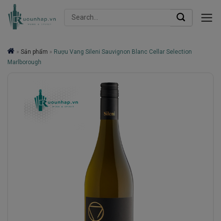
Skip
Search
to
for:
content
»
Sản phẩm
»
Rượu Vang Sileni Sauvignon Blanc Cellar Selection
Marlborough