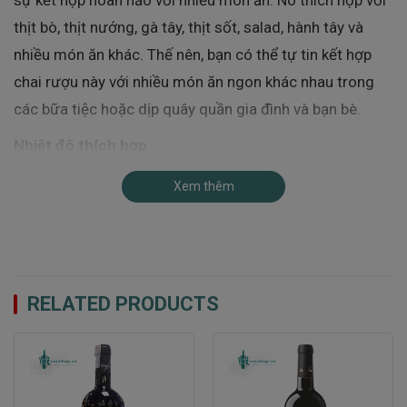
thịt bò, thịt nướng, gà tây, thịt sốt, salad, hành tây và
nhiều món ăn khác. Thế nên, bạn có thể tự tin kết hợp
chai rượu này với nhiều món ăn ngon khác nhau trong
các bữa tiệc hoặc dịp quây quần gia đình và bạn bè.
Nhiệt độ thích hợp
Để thưởng thức tối ưu, hãy đảm bảo rằng Rượu được
Xem thêm
phục vụ ở nhiệt độ từ 16 – 18 độ C.
RELATED PRODUCTS