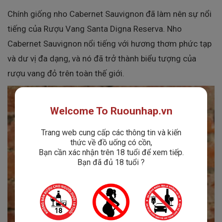
Chính giống nho Cabernet Sauvignon đã làm nên sự nổi
tiếng của Rượu Vang Santa Digna Reserva. Nho
Cabernet Sauvignon nổi tiếng với hương thơm phức tạp
và dư vị đa dạng, và nó đã trở thành biểu tượng của
rượu vang đỏ trên toàn thế giới.
Welcome To Ruounhap.vn
Trang web cung cấp các thông tin và kiến
thức về đồ uống có cồn,
Bạn cần xác nhận trên 18 tuổi để xem tiếp.
Bạn đã đủ 18 tuổi ?