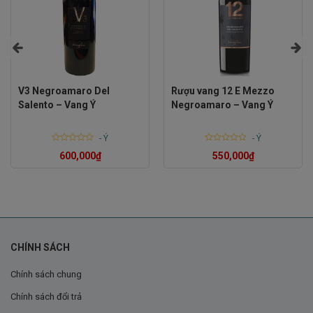
V3 Negroamaro Del
Rượu vang 12 E Mezzo
Salento – Vang Ý
Negroamaro – Vang Ý
-
Ý
-
Ý
Rated
Rated
600,000
₫
550,000
₫
0
0
out
out
of
of
5
5
CHÍNH SÁCH
Chính sách chung
Chính sách đổi trả