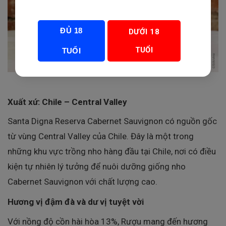
ĐỦ 18
DƯỚI 18
TUỔI
TUỔI
Xuất xứ: Chile – Central Valley
Santa Digna Reserva Cabernet Sauvignon có nguồn gốc
từ vùng Central Valley của Chile. Đây là một trong
những khu vực trồng nho hàng đầu tại Chile, nơi có điều
kiện tự nhiên lý tưởng để nuôi dưỡng giống nho
Cabernet Sauvignon với chất lượng cao.
Hương vị đậm đà và dư vị tuyệt vời
Với nồng độ cồn hài hòa 13%, Rượu mang đến hương