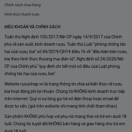
Quy trình sản xuất Rượu Vang Patriarche
Chính sách mua hàng
Chapelle Chambertin Grand Cru
Hình thức thanh toán
Quy trình sản xuất Rượu Vang
Patriarche Chapelle
ĐIỀU KHOẢN VÀ CHÍNH SÁCH
Chambertin Grand Cru
là sự kết hợp hoàn hảo giữa kỹ
Tuân thủ Nghị định 105/2017/NĐ-CP ngày 14/9/2017 của Chính
thuật truyền thống lâu đời và công nghệ hiện đại, đảm
phủ về sản xuất, kinh doanh rượu. Tuân thủ Luật “phòng chống tác
bảo từng giọt rượu đều đạt chất lượng cao nhất:
hại của rượu, bia” số 44/2019/QH14-Điều 16 về “điều kiện bán rượu,
bia theo hình thức thương mại điện tử”; Nghị định số 24/2020/NĐ-
Thu hoạch thủ công
: Nho được
thu hoạch bằng
CP của Chính phủ “quy định chi tiết một số điều của Luật phòng,
tay
vào thời điểm tối ưu nhất để đảm bảo độ chín
chống tác hại của rượu, bia”.
hoàn hảo, đồng thời loại bỏ những quả không đạt
Website ruounhap.vn là trang thông tin chia sẻ kiến thức về rượu
tiêu chuẩn ngay tại vườn nho.
bia hoạt động phi lợi nhuận. Chúng tôi KHÔNG kinh doanh trực tiếp
trên internet. Quý vị vui lòng gọi tới số điện thoại hoặc email để
Chọn lọc kỹ lưỡng
: Sau khi thu hoạch, nho được
được tư vấn, (giá trên website chỉ mang tính chất tham khảo).
phân loại cẩn thận
, chỉ giữ lại những trái đạt chất
Sản phẩm KHÔNG phù hợp với phụ nữ mang thai và trẻ em dưới 18
lượng tốt nhất.
tuổi. Chúng tôi tuyệt đối KHÔNG bán hàng và giao hàng cho trẻ em
Lên men tự nhiên
: Quá trình
lên men diễn ra với
dưới 18 tuổi.