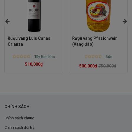
Rượu vang Luis Canas
Rượu vang Pfirsichwein
Crianza
(Vang đào)
-
Tây Ban Nha
-
Đức
Rated
Rated
510,000
₫
0
0
500,000
₫
750,000
₫
out
out
of
of
5
5
CHÍNH SÁCH
Chính sách chung
Chính sách đổi trả