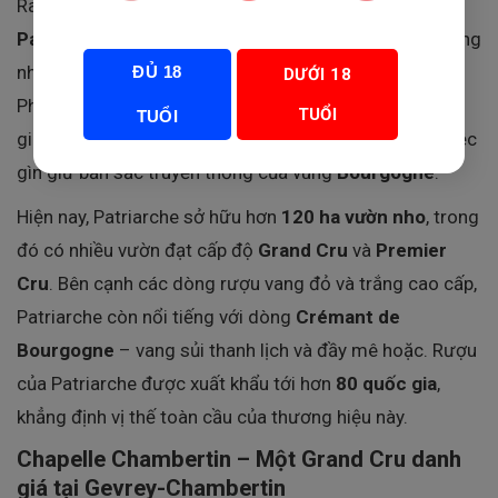
Ra đời từ năm
1780
dưới bàn tay của
Jean-Baptiste
Patriarche
, thương hiệu
Patriarche
là một trong những
nhà sản xuất rượu vang lâu đời và danh giá nhất nước
ĐỦ 18
DƯỚI 18
Pháp. Với hơn
230 năm kinh nghiệm
, Patriarche luôn
TUỔI
TUỔI
giữ vững tinh thần đổi mới, sáng tạo song song với việc
gìn giữ bản sắc truyền thống của vùng
Bourgogne
.
Hiện nay, Patriarche sở hữu hơn
120 ha vườn nho
, trong
đó có nhiều vườn đạt cấp độ
Grand Cru
và
Premier
Cru
. Bên cạnh các dòng rượu vang đỏ và trắng cao cấp,
Patriarche còn nổi tiếng với dòng
Crémant de
Bourgogne
– vang sủi thanh lịch và đầy mê hoặc. Rượu
của Patriarche được xuất khẩu tới hơn
80 quốc gia
,
khẳng định vị thế toàn cầu của thương hiệu này.
Chapelle Chambertin – Một Grand Cru danh
giá tại Gevrey-Chambertin