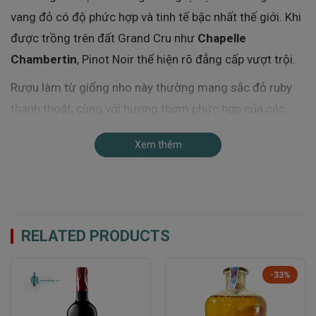
vang đỏ có độ phức hợp và tinh tế bậc nhất thế giới. Khi
được trồng trên đất Grand Cru như
Chapelle
Chambertin
, Pinot Noir thể hiện rõ đẳng cấp vượt trội.
Rượu làm từ giống nho này thường mang sắc đỏ ruby
thanh thoát, cùng với hương thơm phức hợp của các
loại quả đỏ, gia vị và các nốt hương từ quá trình ủ gỗ
Xem thêm
sồi. Rượu Vang
Patriarche Chapelle Chambertin
Grand Cru
chính là minh chứng rõ ràng nhất cho vẻ đẹp
của Pinot Noir vùng Gevrey-Chambertin.
RELATED PRODUCTS
-33%