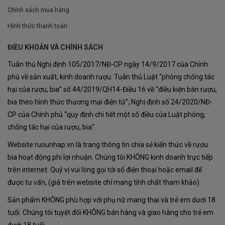
Edition
được xem như bài ca ngợi trên vị giác, mang lại
Chính sách mua hàng
trải nghiệm đầy lôi cuốn:
Hình thức thanh toán
Màu sắc:
Rượu Vang
Palazzo L’Eterno Limited
ĐIỀU KHOẢN VÀ CHÍNH SÁCH
Edition
sở hữu sắc đỏ ruby đậm, mang đến đánh giá
Tuân thủ Nghị định 105/2017/NĐ-CP ngày 14/9/2017 của Chính
cao về độ quyến rũ và sang trọng.
phủ về sản xuất, kinh doanh rượu. Tuân thủ Luật “phòng chống tác
Hương thơm:
Hài hòa giữa
trái cây đỏ chín mọng
hại của rượu, bia” số 44/2019/QH14-Điều 16 về “điều kiện bán rượu,
bia theo hình thức thương mại điện tử”; Nghị định số 24/2020/NĐ-
như mận đen, anh đào, việt quất và những nốt gia vị
CP của Chính phủ “quy định chi tiết một số điều của Luật phòng,
đậm đà.
chống tác hại của rượu, bia”.
Hương vị:
Tannin mạnh mẽ nhưng mềm mại nhờ quá
Website ruounhap.vn là trang thông tin chia sẻ kiến thức về rượu
trình ủ lâu trong thùng gỗ sôi. Sự kết hợp hoàn hảo
bia hoạt động phi lợi nhuận. Chúng tôi KHÔNG kinh doanh trực tiếp
giữa vị trái cây tươi mới và gỗ sôi ấm áp tạo nên hậu
trên internet. Quý vị vui lòng gọi tới số điện thoại hoặc email để
được tư vấn, (giá trên website chỉ mang tính chất tham khảo).
vị kéo dài, đáng nhớ.
Sản phẩm KHÔNG phù hợp với phụ nữ mang thai và trẻ em dưới 18
Thưởng Thức Rượu Vang Palazzo L’Eterno Limited
tuổi. Chúng tôi tuyệt đối KHÔNG bán hàng và giao hàng cho trẻ em