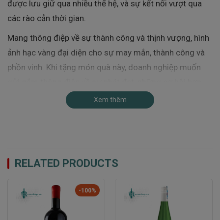
được lưu giữ qua nhiều thế hệ, và sự kết nối vượt qua
các rào cản thời gian.
Mang thông điệp về sự thành công và thịnh vượng, hình
ảnh hạc vàng đại diện cho sự may mắn, thành công và
phồn vinh. Khi tặng món quà này, doanh nghiệp muốn
gửi gắm thông điệp về sự phát đạt, những cơ hội hợp
tác mới, và sự đồng hành mãi mãi để cùng nhau phát
Xem thêm
triển mạnh mẽ hơn.
RELATED PRODUCTS
-100%