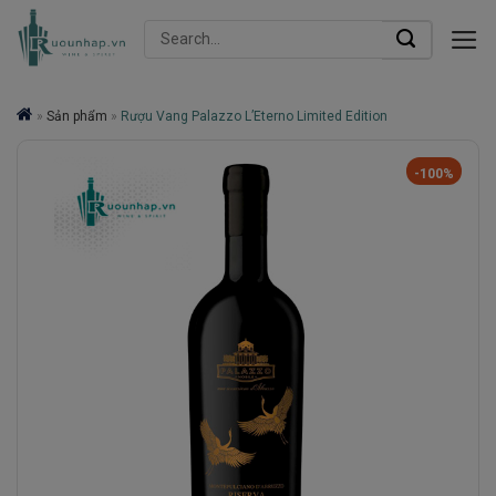
Skip
Search
to
for:
content
»
Sản phẩm
»
Rượu Vang Palazzo L’Eterno Limited Edition
-100%