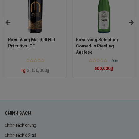
Rượu Vang Mardell Hill
Rượu vang Selection
Primitivo IGT
Comedus Riesling
Auslese
-
Đức
Rated
Rated
600,000
₫
0
0
1
₫
2,150,000
₫
out
out
of
of
5
5
Hương Vị Tinh Tế Của Rượu Vang Palazzo L’Eterno
CHÍNH SÁCH
Limited Edition
Chính sách chung
Hương vị của Rượu Vang
Palazzo L’Eterno Limited
Chính sách đổi trả