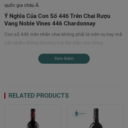
quốc gia châu Á.
Ý Nghĩa Của Con Số 446 Trên Chai Rượu
Vang Noble Vines 446 Chardonnay
Con số 446 trên nhãn chai không phải là niên vụ hay mã
sản phẩm thông thường mà đại diện cho dòng
Chardonnay clone 446 nổi tiếng.
Xem thêm
Clone 446 được đánh giá cao nhờ khả năng tạo ra
những trái nho có:
Hương thơm đậm đà.
Cấu trúc cân bằng.
RELATED PRODUCTS
Độ axit tươi mát.
Khả năng phát triển hương vị phức hợp.