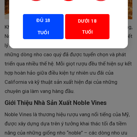
ĐỦ 18
DƯỚI 18
Không đơn thuần là một chai Chardonnay thông thường,
TUỔI
TUỔI
Noble Vines 446 Chardonnay còn là biểu tượng cho triết
lý làm vang độc đáo của Noble Vines – nơi tôn vinh
những dòng nho cao quý đã được tuyển chọn và phát
triển qua nhiều thế hệ. Mỗi giọt rượu đều thể hiện sự kết
hợp hoàn hảo giữa điều kiện tự nhiên ưu đãi của
California và kỹ thuật sản xuất hiện đại của những
chuyên gia làm vang hàng đầu.
Giới Thiệu Nhà Sản Xuất Noble Vines
Noble Vines là thương hiệu rượu vang nổi tiếng của Mỹ,
được xây dựng dựa trên ý tưởng khai thác tối đa tiềm
năng của những giống nho “noble” – các dòng nho ưu