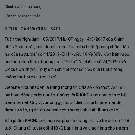
Đêm mát mẻ.
Chính sách mua hàng
Thời gian chín kéo dài.
Hình thức thanh toán
Duy trì độ axit tự nhiên.
ĐIỀU KHOẢN VÀ CHÍNH SÁCH
Tuân thủ Nghị định 105/2017/NĐ-CP ngày 14/9/2017 của Chính
Nhờ đó, nho Chardonnay tại Monterey có thể phát triển
phủ về sản xuất, kinh doanh rượu. Tuân thủ Luật “phòng chống tác
hương thơm phức hợp mà vẫn giữ được sự tươi mới
hại của rượu, bia” số 44/2019/QH14-Điều 16 về “điều kiện bán rượu,
cần thiết.
bia theo hình thức thương mại điện tử”; Nghị định số 24/2020/NĐ-
CP của Chính phủ “quy định chi tiết một số điều của Luật phòng,
Thổ Nhưỡng Giàu Khoáng Chất
chống tác hại của rượu, bia”.
Đất đai tại Monterey chứa nhiều khoáng chất và có khả
Website ruounhap.vn là trang thông tin chia sẻ kiến thức về rượu
năng thoát nước tốt. Điều này giúp cây nho phát triển
bia hoạt động phi lợi nhuận. Chúng tôi KHÔNG kinh doanh trực tiếp
khỏe mạnh, cho ra những trái nho chất lượng cao với
trên internet. Quý vị vui lòng gọi tới số điện thoại hoặc email để
được tư vấn, (giá trên website chỉ mang tính chất tham khảo).
hương vị cô đọng và chiều sâu đặc trưng.
Sản phẩm KHÔNG phù hợp với phụ nữ mang thai và trẻ em dưới 18
Chính điều kiện tự nhiên lý tưởng này đã góp phần tạo
tuổi. Chúng tôi tuyệt đối KHÔNG bán hàng và giao hàng cho trẻ em
nên phong cách riêng biệt của Noble Vines 446