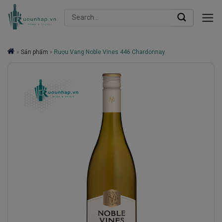
Skip
Search
to
for:
content
»
Sản phẩm
»
Rượu Vang Noble Vines 446 Chardonnay