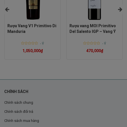
cảm giác sang trọng và tinh tế, với hình ảnh nữ thần
Ninfa lấp lánh vàng ánh kim, biểu tượng của sự giàu
sang và quyền quý. Thông điệp từ chai rượu này không
Rượu Vang V1 Primitivo Di
Rượu vang MOI Primitivo
chỉ là thưởng thức vang, mà còn là sự tôn vinh vẻ đẹp,
Manduria
Del Salento IGP – Vang Ý
sức sống và thành công.
-
Ý
-
Ý
Rated
Rated
1,050,000
₫
470,000
₫
0
0
out
out
of
of
5
5
CHÍNH SÁCH
Chính sách chung
Chính sách đổi trả
Chính sách mua hàng