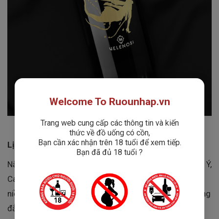
Welcome To Ruounhap.vn
Trang web cung cấp các thông tin và kiến
thức về đồ uống có cồn,
Bạn cần xác nhận trên 18 tuổi để xem tiếp.
Lịch Sử Nhà Sản Xuất Rượu Vang Velenosi
Bạn đã đủ 18 tuổi ?
Nằm trên những ngọn đồi phía đông của vùng Marche, Ý,
Cantina Velenosi đã khởi nghiệp từ năm 1984 nhờ vào
niềm đam mê và khát vọng tạo ra những chai rượu vang
đẳng cấp thế giới của Angela và Ercole Velenosi. Từ