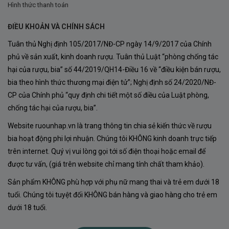
Hình thức thanh toán
ĐIỀU KHOẢN VÀ CHÍNH SÁCH
Tuân thủ Nghị định 105/2017/NĐ-CP ngày 14/9/2017 của Chính
phủ về sản xuất, kinh doanh rượu. Tuân thủ Luật “phòng chống tác
hại của rượu, bia” số 44/2019/QH14-Điều 16 về “điều kiện bán rượu,
bia theo hình thức thương mại điện tử”; Nghị định số 24/2020/NĐ-
CP của Chính phủ “quy định chi tiết một số điều của Luật phòng,
Lý do bạn không nên bỏ qua Rượu Vang Ninfa Gold
chống tác hại của rượu, bia”.
Rượu Vang Ninfa Gold từ nhà sản xuất Velenosi không
Website ruounhap.vn là trang thông tin chia sẻ kiến thức về rượu
chỉ là một sự lựa chọn tuyệt vời cho những người yêu
bia hoạt động phi lợi nhuận. Chúng tôi KHÔNG kinh doanh trực tiếp
vang nhờ chất lượng vượt trội, mà còn là một tác phẩm
trên internet. Quý vị vui lòng gọi tới số điện thoại hoặc email để
nghệ thuật, kết hợp giữa truyền thống và hiện đại. Chai
được tư vấn, (giá trên website chỉ mang tính chất tham khảo).
vang này xứng đáng được trưng bày trong mọi bộ sưu
Sản phẩm KHÔNG phù hợp với phụ nữ mang thai và trẻ em dưới 18
tập rượu vang và là món quà ý nghĩa cho mọi dịp đặc
tuổi. Chúng tôi tuyệt đối KHÔNG bán hàng và giao hàng cho trẻ em
dưới 18 tuổi.
biệt.