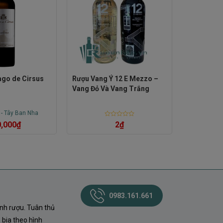
ago de Cirsus
Rượu Vang Ý 12 E Mezzo –
Vang Đỏ Và Vang Trắng
-
Tây Ban Nha
Rated
2
₫
,000
₫
0
out
of
5
0983.161.661
nh rượu. Tuân thủ
 bia theo hình