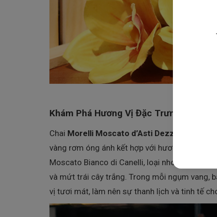
Khám Phá Hương Vị Đặc Trưng Của Rượu
Chai
Morelli Moscato d’Asti Dezzani DOCG
t
vàng rơm óng ánh kết hợp với hương thơm đặ
Moscato Bianco di Canelli, loại nho vang này
và mứt trái cây trắng. Trong mỗi ngụm vang, b
vị tươi mát, làm nên sự thanh lịch và tinh tế ch