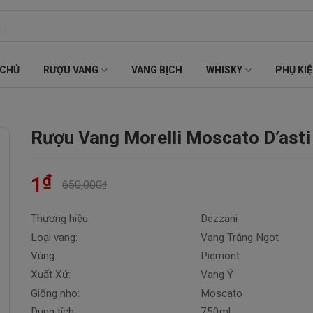
 CHỦ
RƯỢU VANG
VANG BỊCH
WHISKY
PHỤ KI
Rượu Vang Morelli Moscato D’asti
₫
1
650,000
₫
Thương hiệu:
Dezzani
Loại vang:
Vang Trắng Ngọt
Vùng:
Piemont
Xuất Xứ:
Vang Ý
Giống nho:
Moscato
Dung tích:
750ml