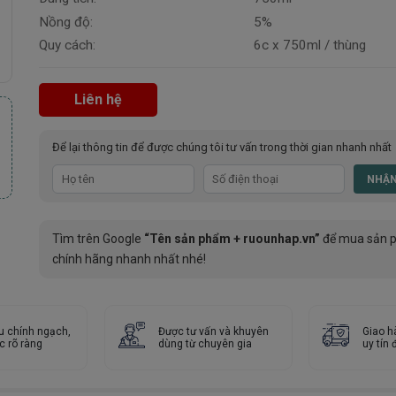
Nồng độ:
5%
Quy cách:
6c x 750ml / thùng
Liên hệ
Để lại thông tin để được chúng tôi tư vấn trong thời gian nhanh nhất
Tìm trên Google
“Tên sản phẩm + ruounhap.vn”
để mua sản 
chính hãng nhanh nhất nhé!
u chính ngạch,
Được tư vấn và khuyên
Giao h
c rõ ràng
dùng từ chuyên gia
uy tín