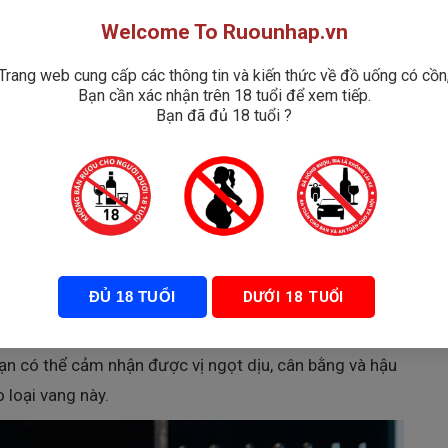
Welcome To Ruounhap.vn
Trang web cung cấp các thông tin và kiến thức về đồ uống có cồn
Bạn cần xác nhận trên 18 tuổi để xem tiếp.
Bạn đã đủ 18 tuổi ?
 Vang Ngọt Morelli Moscato D’asti
ạo ấn tượng mạnh mẽ với người thưởng thức bởi màu
ĐỦ 18 TUỔI
DƯỚI 18 TUỔI
c trưng của nho Moscato. Được làm từ 100% nho
 mang đến hương vị đậm đà của mật ong, cây xô thơm
ạn có thể cảm nhận được vị ngọt dịu, cân bằng và hậu
o loại vang này.