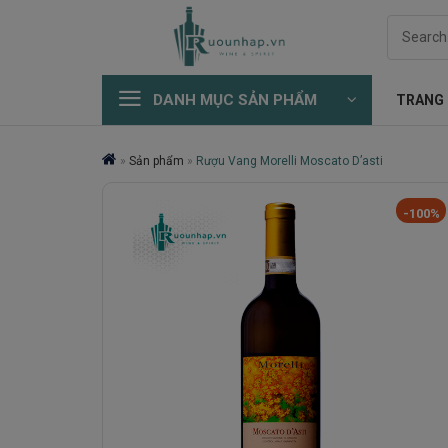
Skip
Search
to
for:
content
DANH MỤC SẢN PHẨM
TRANG
»
Sản phẩm
»
Rượu Vang Morelli Moscato D’asti
-100%