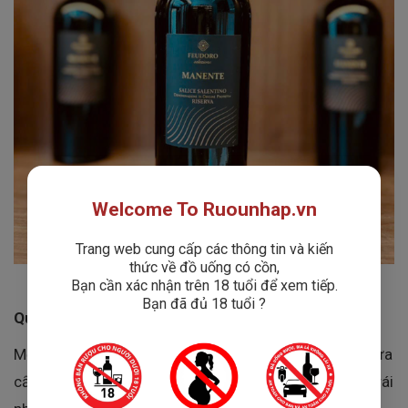
Welcome To Ruounhap.vn
Trang web cung cấp các thông tin và kiến
thức về đồ uống có cồn,
Bạn cần xác nhận trên 18 tuổi để xem tiếp.
Bạn đã đủ 18 tuổi ?
Quá trình sản xuất tinh tế
Mỗi chai
Rượu Vang Manente
bắt đầu với việc chọn lựa
cẩn thận những trái nho chất lượng tốt nhất. Sau đó, trái