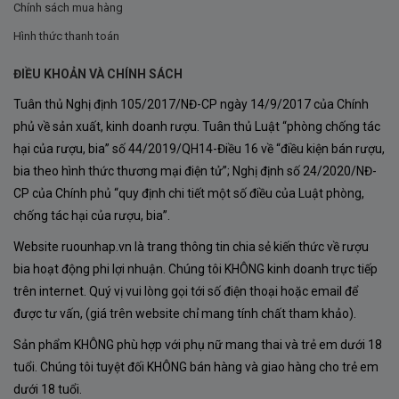
nhàng và axit hài hòa, mang đến cảm giác dễ chịu và
Chính sách mua hàng
trọn vẹn.
Hình thức thanh toán
Nồng Độ
ĐIỀU KHOẢN VÀ CHÍNH SÁCH
Tuân thủ Nghị định 105/2017/NĐ-CP ngày 14/9/2017 của Chính
Với nồng độ cồn
14%
, Rượu Vang
Lu Rappaio Primitivo
phủ về sản xuất, kinh doanh rượu. Tuân thủ Luật “phòng chống tác
di Manduria
mang đến sự mạnh mẽ nhưng không quá
hại của rượu, bia” số 44/2019/QH14-Điều 16 về “điều kiện bán rượu,
gắt, phù hợp với nhiều đối tượng thưởng thức.
bia theo hình thức thương mại điện tử”; Nghị định số 24/2020/NĐ-
CP của Chính phủ “quy định chi tiết một số điều của Luật phòng,
chống tác hại của rượu, bia”.
Website ruounhap.vn là trang thông tin chia sẻ kiến thức về rượu
bia hoạt động phi lợi nhuận. Chúng tôi KHÔNG kinh doanh trực tiếp
trên internet. Quý vị vui lòng gọi tới số điện thoại hoặc email để
được tư vấn, (giá trên website chỉ mang tính chất tham khảo).
Sản phẩm KHÔNG phù hợp với phụ nữ mang thai và trẻ em dưới 18
tuổi. Chúng tôi tuyệt đối KHÔNG bán hàng và giao hàng cho trẻ em
dưới 18 tuổi.