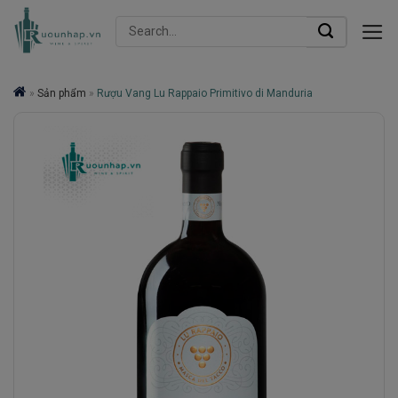
Skip
Search
to
for:
content
»
Sản phẩm
»
Rượu Vang Lu Rappaio Primitivo di Manduria