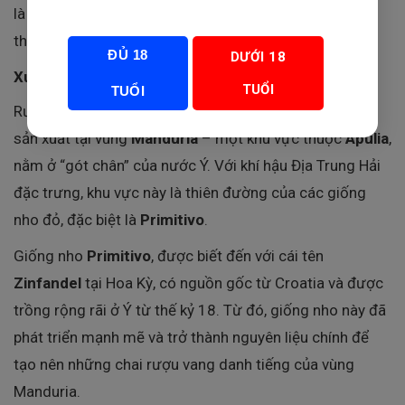
là biểu tượng của sự kết hợp hoàn hảo giữa truyền
thống và sự sáng tạo hiện đại.
ĐỦ 18
DƯỚI 18
Xuất Xứ và Lịch Sử Hình Thành
TUỔI
TUỔI
Rượu Vang
Lu Rappaio Primitivo di Manduria
được
sản xuất tại vùng
Manduria
– một khu vực thuộc
Apulia
,
nằm ở “gót chân” của nước Ý. Với khí hậu Địa Trung Hải
đặc trưng, khu vực này là thiên đường của các giống
nho đỏ, đặc biệt là
Primitivo
.
Giống nho
Primitivo
, được biết đến với cái tên
Zinfandel
tại Hoa Kỳ, có nguồn gốc từ Croatia và được
trồng rộng rãi ở Ý từ thế kỷ 18. Từ đó, giống nho này đã
phát triển mạnh mẽ và trở thành nguyên liệu chính để
tạo nên những chai rượu vang danh tiếng của vùng
Manduria.