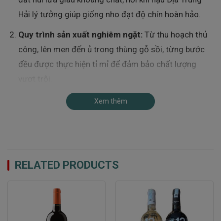
Hải lý tưởng giúp giống nho đạt độ chín hoàn hảo.
Quy trình sản xuất nghiêm ngặt:
Từ thu hoạch thủ
công, lên men đến ủ trong thùng gỗ sồi, từng bước
đều được thực hiện tỉ mỉ để đảm bảo chất lượng
vượt trội.
Bảo tồn giá trị truyền thống:
Masca del Tacco
Xem thêm
không chỉ làm rượu vang mà còn kể câu chuyện về
lịch sử và văn hóa của vùng đất Manduria, nơi sản
sinh ra những dòng vang đẳng cấp.
RELATED PRODUCTS
Đặc Điểm Nổi Bật Của Rượu Vang Lu Rappaio
Primitivo di Manduria
Màu Sắc