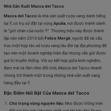
Nhà Sản Xuất Masca del Tacco
Masca del Tacco
là nhà sản xuất rượu vang danh tiếng
tại Ý, có trụ sở đặt tại vùng
Apulia
, nơi được mệnh danh
là “gót chân của nước Ý”. Thương hiệu này được thành
lập vào năm 2010 bởi
Felice Mergè
, người đã tái cấu
trúc một hợp tác xã rượu vang lâu đời tại địa phương để
tạo nên một doanh nghiệp hiện đại nhưng vẫn giữ được
giá trị truyền thống. Với sự kết hợp giữa kinh nghiệm,
đam mê và tầm nhìn đổi mới, Masca del Tacco nhanh
chóng trở thành một trong những nhà sản xuất vang
hàng đầu tại Ý.
Đặc Điểm Nổi Bật Của Masca del Tacco
Chú trọng vùng nguyên liệu:
Nho được trồng trên
đất núi lửa giàu khoáng chất, nơi khí hậu Địa Trung