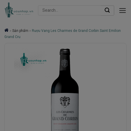
Skip
Search
to
for:
content
»
Sản phẩm
»
Rượu Vang Les Charmes de Grand Corbin Saint Emilion
Grand Cru