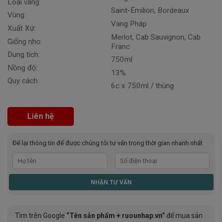
Loại vang:
Saint-Émilion, Bordeaux
Vùng:
Vang Pháp
Xuất Xứ:
Merlot, Cab Sauvignon, Cab
Giống nho:
Franc
Dung tích:
750ml
Nồng độ:
13%
Quy cách:
6c x 750ml / thùng
Liên hệ
Để lại thông tin để được chúng tôi tư vấn trong thời gian nhanh nhất
Tìm trên Google
“Tên sản phẩm + ruounhap.vn”
để mua sản