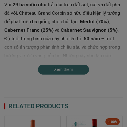
Với
29 ha vườn nho
trải dài trên đất sét, cát và đất pha
đá vôi, Château Grand Corbin sở hữu điều kiện lý tưởng
để phát triển ba giống nho chủ đạo:
Merlot (70%)
,
Cabernet Franc (25%)
và
Cabernet Sauvignon (5%)
.
Độ tuổi trung bình của cây nho lên tới
50 năm
– một
con số ấn tượng phản ánh chiều sâu và phức hợp trong
hương vị rượu vang của họ. Những cây nho lâu năm
thường cho sản lượng thấp hơn nhưng lại có nồng độ
Xem thêm
hương vị đậm đà hơn, góp phần tạo nên phong cách đặc
trưng và khả năng lão hóa lâu dài cho các dòng rượu
của Château Grand Corbin.
Một chương mới từ năm 2010 với SMABTP
RELATED PRODUCTS
Năm
2010
đánh dấu bước ngoặt quan trọng khi
Château Grand Corbin được
Groupe SMABTP
– một
-100%