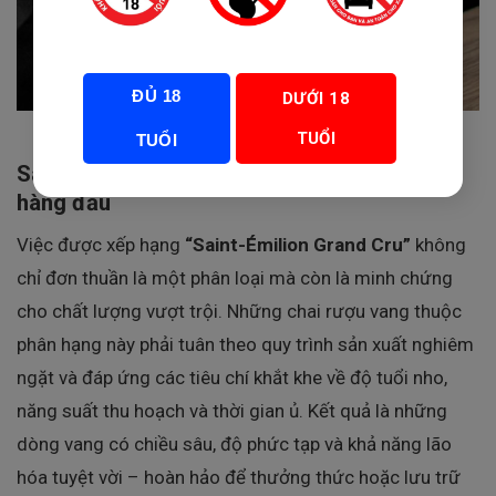
ĐỦ 18
DƯỚI 18
TUỔI
TUỔI
Saint-Émilion Grand Cru – Danh hiệu uy tín
hàng đầu
Việc được xếp hạng
“Saint-Émilion Grand Cru”
không
chỉ đơn thuần là một phân loại mà còn là minh chứng
cho chất lượng vượt trội. Những chai rượu vang thuộc
phân hạng này phải tuân theo quy trình sản xuất nghiêm
ngặt và đáp ứng các tiêu chí khắt khe về độ tuổi nho,
năng suất thu hoạch và thời gian ủ. Kết quả là những
dòng vang có chiều sâu, độ phức tạp và khả năng lão
hóa tuyệt vời – hoàn hảo để thưởng thức hoặc lưu trữ