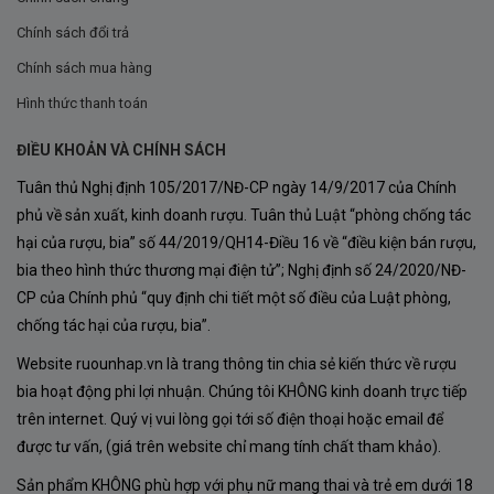
lập cũng thuộc phân hạng Grand Cru Classé. Việc hợp
Chính sách đổi trả
nhất này không chỉ mở rộng quy mô mà còn tạo ra sự
Chính sách mua hàng
đồng bộ trong chất lượng và phong cách rượu vang. Từ
Hình thức thanh toán
đó, toàn bộ sản phẩm của hai điền trang được thống
ĐIỀU KHOẢN VÀ CHÍNH SÁCH
nhất dưới nhãn hiệu
Château Grand Corbin
, góp phần
Tuân thủ Nghị định 105/2017/NĐ-CP ngày 14/9/2017 của Chính
nâng tầm thương hiệu trên thị trường quốc tế.
phủ về sản xuất, kinh doanh rượu. Tuân thủ Luật “phòng chống tác
“Les Charmes de Grand Corbin” – Rượu thứ hai
hại của rượu, bia” số 44/2019/QH14-Điều 16 về “điều kiện bán rượu,
bia theo hình thức thương mại điện tử”; Nghị định số 24/2020/NĐ-
nhưng không kém phần đẳng cấp
CP của Chính phủ “quy định chi tiết một số điều của Luật phòng,
Trong danh mục sản phẩm của điền trang,
Les
chống tác hại của rượu, bia”.
Charmes de Grand Corbin
được xem là
“rượu thứ hai”
Website ruounhap.vn là trang thông tin chia sẻ kiến thức về rượu
(second wine)
– nghĩa là nó được làm từ những lô nho
bia hoạt động phi lợi nhuận. Chúng tôi KHÔNG kinh doanh trực tiếp
không được chọn cho dòng rượu chính (Grand Vin),
trên internet. Quý vị vui lòng gọi tới số điện thoại hoặc email để
nhưng vẫn đảm bảo các tiêu chuẩn cao về chất lượng.
được tư vấn, (giá trên website chỉ mang tính chất tham khảo).
Đây là một chiến lược phổ biến của các château danh
Sản phẩm KHÔNG phù hợp với phụ nữ mang thai và trẻ em dưới 18