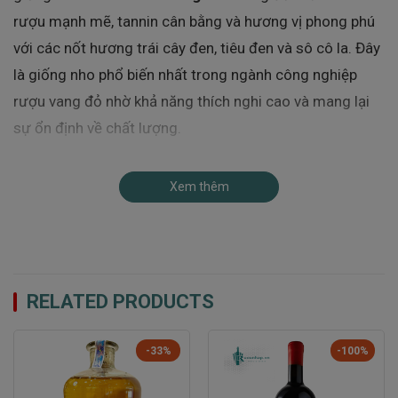
rượu mạnh mẽ, tannin cân bằng và hương vị phong phú
với các nốt hương trái cây đen, tiêu đen và sô cô la. Đây
là giống nho phổ biến nhất trong ngành công nghiệp
rượu vang đỏ nhờ khả năng thích nghi cao và mang lại
sự ổn định về chất lượng.
Carménère – Nho Đặc Trưng Của Chile
Xem thêm
Có nguồn gốc từ Bordeaux (Pháp), giống nho
Carménère
phát triển mạnh tại Chile với hương vị đặc
trưng của trái cây chín, gia vị và một chút khói nhẹ
nhàng. Đây là giống nho tạo nên dấu ấn riêng biệt cho
RELATED PRODUCTS
các chai vang Chile, mang đến độ đậm đà và hậu vị kéo
dài.
-33%
-100%
Merlot – Sự Mềm Mại Và Dễ Uống