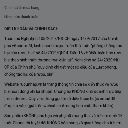
Màu Sắc
Chính sách mua hàng
Hình thức thanh toán
Rượu Vang
Le Petit Clos Apalta
sở hữu
màu đỏ ruby
đậm sâu
, với ánh lấp lánh quyến rũ, tạo cảm giác sang
ĐIỀU KHOẢN VÀ CHÍNH SÁCH
trọng và bí ẩn. Màu sắc này thể hiện sự chín muồi của
Tuân thủ Nghị định 105/2017/NĐ-CP ngày 14/9/2017 của Chính
nho và quá trình ủ rượu lâu năm trong thùng gỗ sồi.
phủ về sản xuất, kinh doanh rượu. Tuân thủ Luật “phòng chống tác
hại của rượu, bia” số 44/2019/QH14-Điều 16 về “điều kiện bán rượu,
Hương Thơm
bia theo hình thức thương mại điện tử”; Nghị định số 24/2020/NĐ-
CP của Chính phủ “quy định chi tiết một số điều của Luật phòng,
Hương thơm phức hợp của
trái cây đỏ chín
như anh
chống tác hại của rượu, bia”.
đào, mâm xôi, dâu tây.
Website ruounhap.vn là trang thông tin chia sẻ kiến thức về rượu
Tầng hương tinh tế của
gia vị ấm áp
như tiêu đen,
bia hoạt động phi lợi nhuận. Chúng tôi KHÔNG kinh doanh trực tiếp
quế, hương gỗ sồi từ quá trình ủ rượu.
trên internet. Quý vị vui lòng gọi tới số điện thoại hoặc email để
được tư vấn, (giá trên website chỉ mang tính chất tham khảo).
Một chút
hương chocolate đen
và
cà phê
, tạo nên
Sản phẩm KHÔNG phù hợp với phụ nữ mang thai và trẻ em dưới 18
sự phong phú và đa dạng.
tuổi. Chúng tôi tuyệt đối KHÔNG bán hàng và giao hàng cho trẻ em