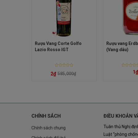
l Salento
Rượu Vang Corte Golfo
Rượu vang Erd
Lazio Rosso IGT
(Vang dâu)
-
Ý
Rated
Rated
0
₫
1
2
₫
585,000
₫
0
0
out
out
of
of
5
5
CHÍNH SÁCH
ĐIỀU KHOẢN V
Tuân thủ Nghị đị
Chính sách chung
Hãy để Rượu Vang La Palma Chardonnay từ Vin
Luật “phòng chống
Chính sách đổi trả