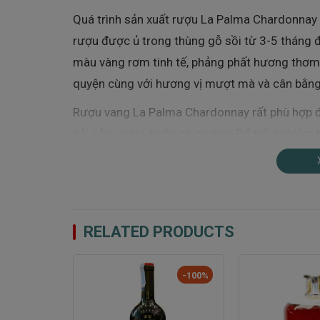
Quá trình sản xuất rượu La Palma Chardonnay d
rượu được ủ trong thùng gỗ sồi từ 3-5 tháng đ
màu vàng rơm tinh tế, phảng phất hương thơm 
quyện cùng với hương vị mượt mà và cân bằng
Rượu vang La Palma Chardonnay rất phù hợp đ
hải sản, sushi, hoặc gà nướng. Để trải nghiệm
ở nhiệt độ khoảng 6-8 độ C.
RELATED PRODUCTS
-100%