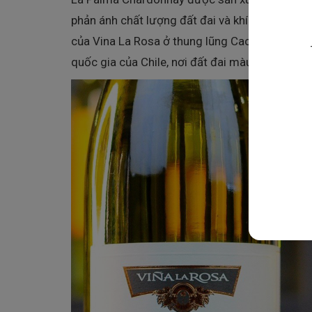
phản ánh chất lượng đất đai và khí hậu nơi nó
của Vina La Rosa ở thung lũng Cachapoal, tro
quốc gia của Chile, nơi đất đai màu mỡ tạo điều