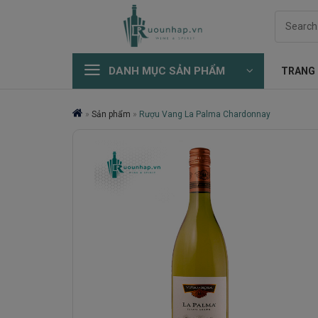
Skip
Search
to
for:
content
DANH MỤC SẢN PHẨM
TRANG
»
Sản phẩm
»
Rượu Vang La Palma Chardonnay