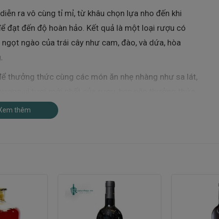
iễn ra vô cùng tỉ mỉ, từ khâu chọn lựa nho đến khi
ể đạt đến độ hoàn hảo. Kết quả là một loại rượu có
ngọt ngào của trái cây như cam, đào, và dứa, hòa
.
ể thưởng thức cùng các món ăn nhẹ nhàng như sa lát,
 hương vị tươi mới nhất của rượu, bạn nên thưởng thức
Xem thêm