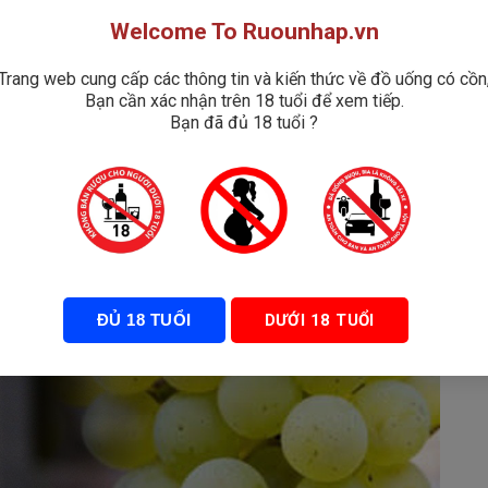
Welcome To Ruounhap.vn
 được trồng. Nho được canh tác tại ba vườn nho chính
ng đó có một vườn nằm trong khu bảo tồn thiên nhiên
Trang web cung cấp các thông tin và kiến thức về đồ uống có cồn
 kiện lý tưởng để phát triển.
Bạn cần xác nhận trên 18 tuổi để xem tiếp.
Bạn đã đủ 18 tuổi ?
ĐỦ 18 TUỔI
DƯỚI 18 TUỔI