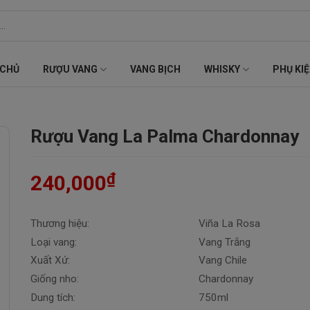
 CHỦ
RƯỢU VANG
VANG BỊCH
WHISKY
PHỤ KI
Rượu Vang La Palma Chardonnay
₫
240,000
Thương hiệu:
Viña La Rosa
Loại vang:
Vang Trắng
Xuất Xứ:
Vang Chile
Giống nho:
Chardonnay
Dung tích:
750ml