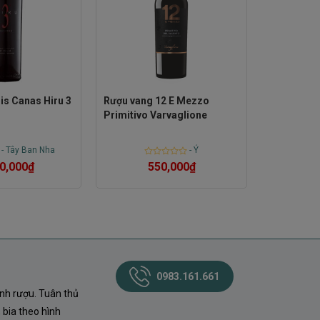
is Canas Hiru 3
Rượu vang 12 E Mezzo
Primitivo Varvaglione
-
Tây Ban Nha
-
Ý
Rated
0,000
₫
550,000
₫
0
out
of
5
0983.161.661
nh rượu. Tuân thủ
 bia theo hình