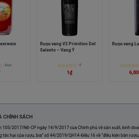
beerwein
Rượu vang V2 Primitivo Del
Rượu vang Lu
Salento – Vang Ý
-
Đức
-
Ý
Rated
Rated
₫
1
₫
6,80
0
0
out
out
of
of
5
5
À CHÍNH SÁCH
nh 105/2017/NĐ-CP ngày 14/9/2017 của Chính phủ về sản xuất, kinh doa
a La Rosa làm nên điểm nhấn cho bữa tiệc của bạn,
 tác hại của rượu, bia” số 44/2019/QH14-Điều 16 về “điều kiện bán rượu,