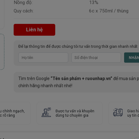
Nồng độ:
13%
Quy cách:
6c x 750ml / thùng
Liên hệ
Để lại thông tin để được chúng tôi tư vấn trong thời gian nhanh nhất
Tìm trên Google
“Tên sản phẩm + ruounhap.vn”
để mua sản 
chính hãng nhanh nhất nhé!
u chính ngạch,
Được tư vấn và khuyên
Giao h
c rõ ràng
dùng từ chuyên gia
uy tín