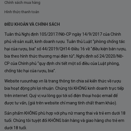
Chính sách mua hàng
mà mỗi trái nho đều được chăm sóc cẩn thận để đảm
Hình thức thanh toán
bảo chất lượng cao nhất. Quá trình thu hoạch vào buổi
sáng giúp giữ nguyên sự tươi mới và tránh cho nho bị
ĐIỀU KHOẢN VÀ CHÍNH SÁCH
oxi hóa sớm. Sau khi thu hoạch, những trái nho được
Tuân thủ Nghị định 105/2017/NĐ-CP ngày 14/9/2017 của Chính
chọn lọc kỹ càng và bắt đầu quá trình lên men.
phủ về sản xuất, kinh doanh rượu. Tuân thủ Luật “phòng chống tác
hại của rượu, bia” số 44/2019/QH14-Điều 16 về “điều kiện bán rượu,
bia theo hình thức thương mại điện tử”; Nghị định số 24/2020/NĐ-
CP của Chính phủ “quy định chi tiết một số điều của Luật phòng,
chống tác hại của rượu, bia”.
Website ruounhap.vn là trang thông tin chia sẻ kiến thức về rượu
bia hoạt động phi lợi nhuận. Chúng tôi KHÔNG kinh doanh trực tiếp
trên internet. Quý vị vui lòng gọi tới số điện thoại hoặc email để
được tư vấn, (giá trên website chỉ mang tính chất tham khảo).
Sản phẩm KHÔNG phù hợp với phụ nữ mang thai và trẻ em dưới 18
tuổi. Chúng tôi tuyệt đối KHÔNG bán hàng và giao hàng cho trẻ em
dưới 18 tuổi.