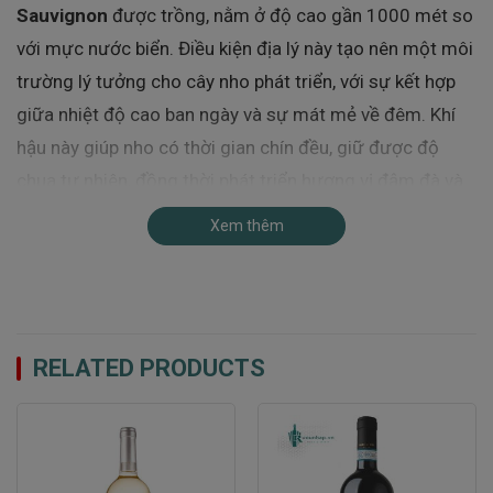
Sauvignon
được trồng, nằm ở độ cao gần 1000 mét so
với mực nước biển. Điều kiện địa lý này tạo nên một môi
trường lý tưởng cho cây nho phát triển, với sự kết hợp
giữa nhiệt độ cao ban ngày và sự mát mẻ về đêm. Khí
hậu này giúp nho có thời gian chín đều, giữ được độ
chua tự nhiên, đồng thời phát triển hương vị đậm đà và
cấu trúc tannin mềm mại.
Xem thêm
Ngoài ra, vùng Uco có thổ nhưỡng đa dạng, bao gồm
đất sét, đá vôi, và sỏi. Những yếu tố này tạo ra môi
trường lý tưởng cho rễ cây nho phát triển sâu dưới lòng
đất, giúp nho hấp thụ được khoáng chất quý giá, từ đó
RELATED PRODUCTS
tạo nên hương vị phức tạp và độc đáo cho Rượu Vang
Kaiken Ultra Cabernet Sauvignon.
Nho Cabernet Sauvignon – Biểu tượng