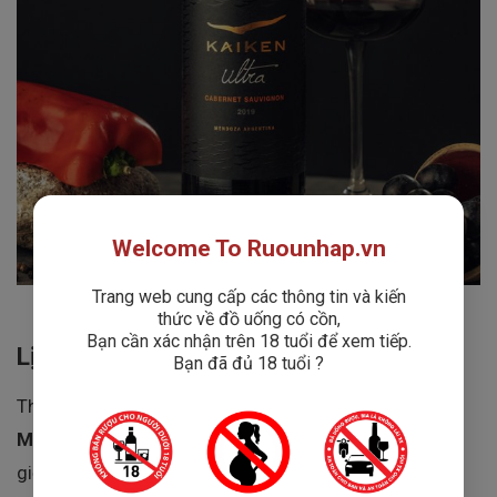
Welcome To Ruounhap.vn
Trang web cung cấp các thông tin và kiến
thức về đồ uống có cồn,
Bạn cần xác nhận trên 18 tuổi để xem tiếp.
Lịch sử thương hiệu Kaiken
Bạn đã đủ 18 tuổi ?
Thương hiệu
Kaiken
được thành lập bởi
Aurelio
Montes
, một bậc thầy về làm rượu vang nổi tiếng thế
giới từ Chile. Tên thương hiệu được lấy cảm hứng từ