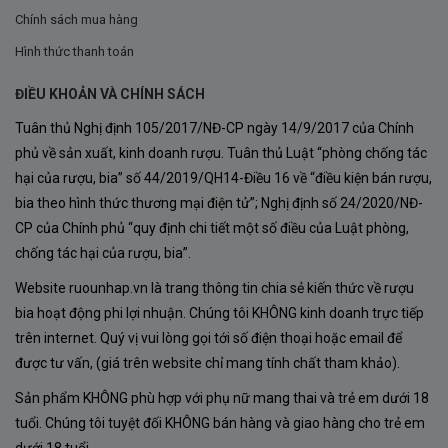
Chính sách mua hàng
Hình thức thanh toán
ĐIỀU KHOẢN VÀ CHÍNH SÁCH
Tuân thủ Nghị định 105/2017/NĐ-CP ngày 14/9/2017 của Chính
phủ về sản xuất, kinh doanh rượu. Tuân thủ Luật “phòng chống tác
hại của rượu, bia” số 44/2019/QH14-Điều 16 về “điều kiện bán rượu,
bia theo hình thức thương mại điện tử”; Nghị định số 24/2020/NĐ-
CP của Chính phủ “quy định chi tiết một số điều của Luật phòng,
chống tác hại của rượu, bia”.
Website ruounhap.vn là trang thông tin chia sẻ kiến thức về rượu
Kết Luận
bia hoạt động phi lợi nhuận. Chúng tôi KHÔNG kinh doanh trực tiếp
trên internet. Quý vị vui lòng gọi tới số điện thoại hoặc email để
Trải nghiệm và khám phá Rượu Vang Famiglia Rocca
được tư vấn, (giá trên website chỉ mang tính chất tham khảo).
Primitivo Susumaniello, một biểu tượng của văn hóa và
Sản phẩm KHÔNG phù hợp với phụ nữ mang thai và trẻ em dưới 18
truyền thống sản xuất rượu vang Ý tại Puglia. Đừng bỏ
tuổi. Chúng tôi tuyệt đối KHÔNG bán hàng và giao hàng cho trẻ em
lỡ cơ hội sở hữu một trong những chai vang tuyệt vời