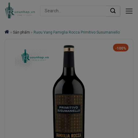
Skip
Search
to
for:
content
»
Sản phẩm
»
Rượu Vang Famiglia Rocca Primitivo Susumaniello
-100%