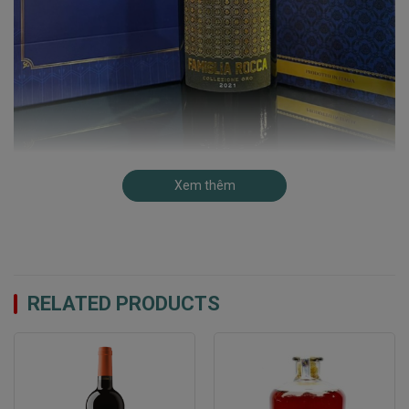
Xem thêm
Phối Ghép Món Ăn
Chai vang này là sự lựa chọn hoàn hảo để đồng hành
cùng các món ăn từ thịt đỏ như bít tết, sườn cừu nướng
RELATED PRODUCTS
hoặc các món Ý truyền thống như mì Ý sốt thịt đậm đà.
Ngoài ra, Rượu Vang Famiglia Rocca cũng rất hợp với
các loại phô mai trưởng thành, mang lại trải nghiệm ẩm
thực đỉnh cao.