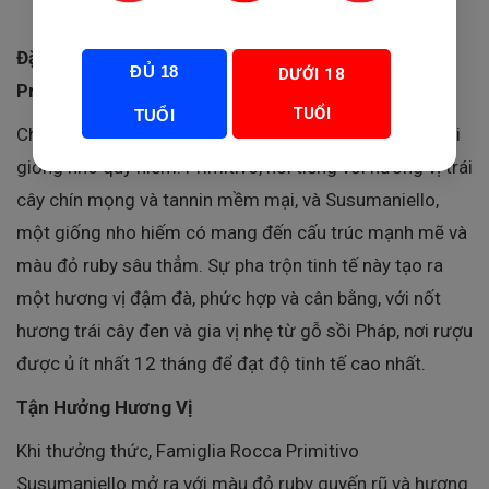
Đặc điểm Nổi Bật Của Rượu Vang Famiglia Rocca
ĐỦ 18
DƯỚI 18
Primitivo Susumaniello
TUỔI
TUỔI
Chai Rượu Vang
Famiglia Rocca
là sự kết hợp giữa hai
giống nho quý hiếm: Primitivo, nổi tiếng với hương vị trái
cây chín mọng và tannin mềm mại, và Susumaniello,
một giống nho hiếm có mang đến cấu trúc mạnh mẽ và
màu đỏ ruby sâu thẳm. Sự pha trộn tinh tế này tạo ra
một hương vị đậm đà, phức hợp và cân bằng, với nốt
hương trái cây đen và gia vị nhẹ từ gỗ sồi Pháp, nơi rượu
được ủ ít nhất 12 tháng để đạt độ tinh tế cao nhất.
Tận Hưởng Hương Vị
Khi thưởng thức, Famiglia Rocca Primitivo
Susumaniello mở ra với màu đỏ ruby quyến rũ và hương