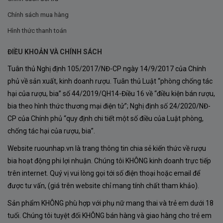
60% Syrah
– trồng trên cao nguyên đá vôi hướng
Chính sách mua hàng
Bắc, cho hương thơm tinh tế và độ chua tự nhiên
Hình thức thanh toán
20% Mourvèdre
– phát triển mạnh mẽ trên đất đá
ĐIỀU KHOẢN VÀ CHÍNH SÁCH
cuội tại Aniane, mang lại độ đậm đà
Tuân thủ Nghị định 105/2017/NĐ-CP ngày 14/9/2017 của Chính
phủ về sản xuất, kinh doanh rượu. Tuân thủ Luật “phòng chống tác
20% Grenache
– góp phần tạo nên sự mượt mà và
hại của rượu, bia” số 44/2019/QH14-Điều 16 về “điều kiện bán rượu,
ấm áp
bia theo hình thức thương mại điện tử”; Nghị định số 24/2020/NĐ-
CP của Chính phủ “quy định chi tiết một số điều của Luật phòng,
Quy trình sản xuất Rượu Vang Domaine de
chống tác hại của rượu, bia”.
Montcalmes Terrasses Du Larzac
Website ruounhap.vn là trang thông tin chia sẻ kiến thức về rượu
Mỗi giống nho được thu hoạch thủ công tại thời điểm
bia hoạt động phi lợi nhuận. Chúng tôi KHÔNG kinh doanh trực tiếp
đạt độ chín tối ưu, sau đó được xử lý riêng biệt để đảm
trên internet. Quý vị vui lòng gọi tới số điện thoại hoặc email để
được tư vấn, (giá trên website chỉ mang tính chất tham khảo).
bảo giữ nguyên vẹn đặc trưng của từng loại. Quá trình
sản xuất tại Domaine de Montcalmès là sự kết hợp
Sản phẩm KHÔNG phù hợp với phụ nữ mang thai và trẻ em dưới 18
tuổi. Chúng tôi tuyệt đối KHÔNG bán hàng và giao hàng cho trẻ em
hoàn hảo giữa phương pháp truyền thống và kỹ thuật