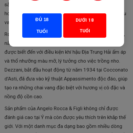
sắc, Angelo Rocca & Figli mang trong mình di sản của
hơn 200 năm kinh nghiệm và đổi mới trong ngành rượu
ĐỦ 18
DƯỚI 18
vang.
TUỔI
TUỔI
Rocca, với hơn 200 năm lịch sử và đã trải qua 5 thế hệ,
nằm ở phía Nam của vùng Puglia nổi tiếng. Vùng này
được biết đến với điều kiện khí hậu Địa Trung Hải ấm áp
và thổ nhưỡng màu mỡ, lý tưởng cho việc trồng nho.
Dezzani, bắt đầu hoạt động từ năm 1934 tại Cocconato
d’Asti, đã đưa vào kỹ thuật Appassimento độc đáo, giúp
tạo ra những chai vang đặc biệt với hương vị cô đặc và
nồng độ cồn cao.
Sản phẩm của Angelo Rocca & Figli không chỉ được
đánh giá cao tại Ý mà còn được yêu thích trên khắp thế
giới. Với một danh mục đa dạng bao gồm nhiều dòng