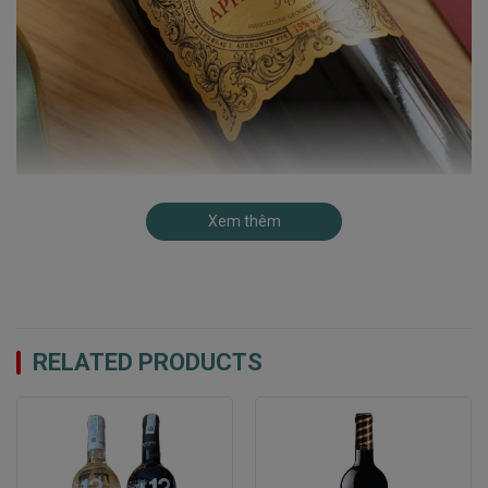
Hương Vị Đậm Đà Và Cấu Trúc Cân Bằng
Xem thêm
Rượu vang Conte Parelli Appassimento tạo ấn tượng
mạnh mẽ với màu đỏ tím ruby sâu lắng và hương thơm
phức hợp của trái cây đỏ chín mọng như mận và dâu
tây, kết hợp hài hòa với hương khói nhẹ từ thùng gỗ sồi.
RELATED PRODUCTS
Vị chát nhẹ, kết hợp cùng độ chua thanh và cân bằng,
mang đến cho người thưởng thức một kết thúc sâu
lắng và kéo dài.
Quy Trình Sản Xuất Truyền Thống Appassimento