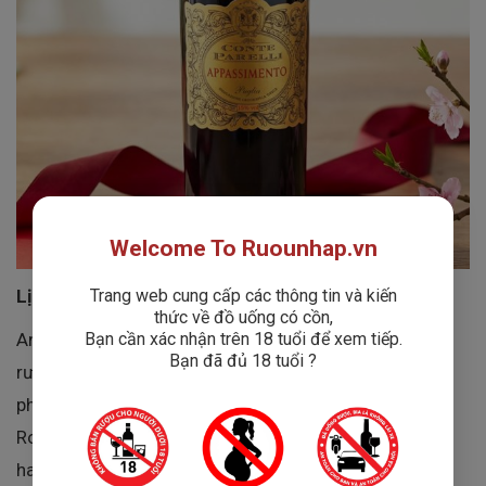
Welcome To Ruounhap.vn
Trang web cung cấp các thông tin và kiến
Lịch Sử Và Di Sản Của Angelo Rocca & Figli
thức về đồ uống có cồn,
Bạn cần xác nhận trên 18 tuổi để xem tiếp.
Angelo Rocca & Figli là một trong những nhà sản xuất
Bạn đã đủ 18 tuổi ?
rượu vang hàng đầu tại Ý, được biết đến với lịch sử
phong phú và sự kết hợp giữa hai thương hiệu lâu đời:
Rocca và Dezzani. Được thành lập từ sự hợp nhất của
hai gia đình với truyền thống sản xuất rượu vang sâu