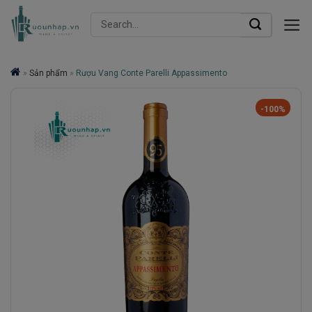
Skip
Search
to
for:
content
»
Sản phẩm
»
Rượu Vang Conte Parelli Appassimento
-100%