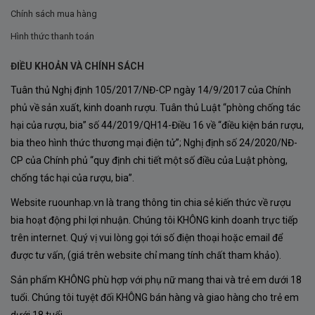
Chính sách mua hàng
nâng cao hương vị của từng món ăn.
Hình thức thanh toán
Để trải nghiệm tuyệt vời nhất với Conte Parelli
ĐIỀU KHOẢN VÀ CHÍNH SÁCH
Appassimento, hãy mở nắp chai 30-45 phút trước khi
thưởng thức để hương vị lan tỏa. Làm mát rượu đến
Tuân thủ Nghị định 105/2017/NĐ-CP ngày 14/9/2017 của Chính
phủ về sản xuất, kinh doanh rượu. Tuân thủ Luật “phòng chống tác
khoảng 16-18°C để cân bằng hương vị hoàn hảo.
hại của rượu, bia” số 44/2019/QH14-Điều 16 về “điều kiện bán rượu,
bia theo hình thức thương mại điện tử”; Nghị định số 24/2020/NĐ-
CP của Chính phủ “quy định chi tiết một số điều của Luật phòng,
chống tác hại của rượu, bia”.
Website ruounhap.vn là trang thông tin chia sẻ kiến thức về rượu
bia hoạt động phi lợi nhuận. Chúng tôi KHÔNG kinh doanh trực tiếp
trên internet. Quý vị vui lòng gọi tới số điện thoại hoặc email để
được tư vấn, (giá trên website chỉ mang tính chất tham khảo).
Sản phẩm KHÔNG phù hợp với phụ nữ mang thai và trẻ em dưới 18
tuổi. Chúng tôi tuyệt đối KHÔNG bán hàng và giao hàng cho trẻ em