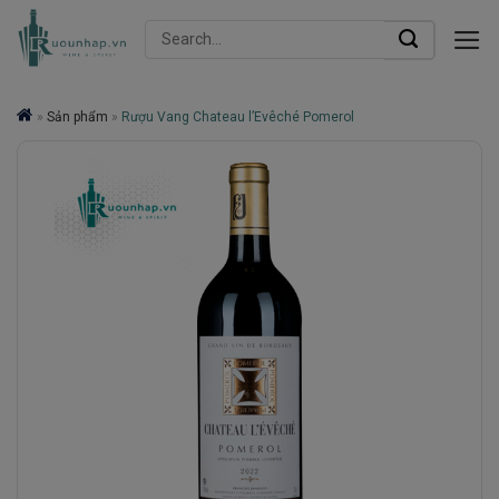
Skip
Search
to
for:
content
»
Sản phẩm
»
Rượu Vang Chateau l’Evêché Pomerol