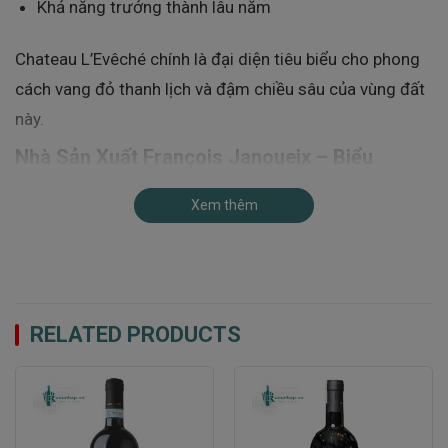
Khả năng trưởng thành lâu năm
Chateau L’Evêché chính là đại diện tiêu biểu cho phong
cách vang đỏ thanh lịch và đậm chiều sâu của vùng đất
này.
Nhà Sản Xuất François Janoueix – Biểu
Tượng Của Nghệ Thuật Làm Vang Bordeaux
Xem thêm
Lịch sử lâu đời từ năm 1898
François Janoueix
là nhà sản xuất rượu vang danh tiếng
tại Bordeaux với lịch sử hình thành từ năm 1898. Trải
qua hơn một thế kỷ phát triển, thương hiệu này đã trở
RELATED PRODUCTS
thành một trong những tên tuổi uy tín của ngành rượu
vang Pháp.
François Janoueix sở hữu: