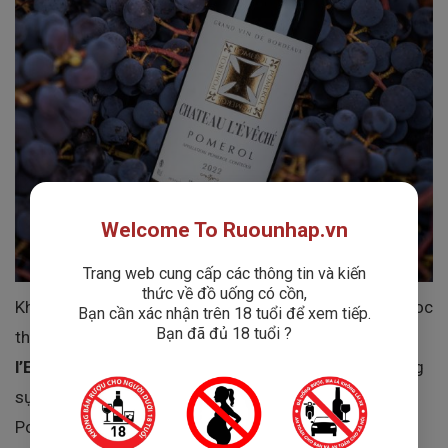
Welcome To Ruounhap.vn
Trang web cung cấp các thông tin và kiến
thức về đồ uống có cồn,
Không phô trương quá mạnh mẽ như nhiều dòng Médoc
Bạn cần xác nhận trên 18 tuổi để xem tiếp.
Bạn đã đủ 18 tuổi ?
thiên về Cabernet Sauvignon, Rượu Vang
Chateau
l’Evêché Pomerol
chinh phục người thưởng thức bằng
sự tinh tế, tròn vị và hậu vị kéo dài đặc trưng của
Pomerol. Đây là chai rượu vang mang đậm dấu ấn