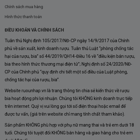
Nhờ vậy, mỗi chai vang đều giữ được bản sắc riêng và
Chính sách mua hàng
chất lượng ổn định theo từng niên vụ.
Hình thức thanh toán
Giống Nho Làm Nên Rượu Vang Chateau
ĐIỀU KHOẢN VÀ CHÍNH SÁCH
l’Evêché Pomerol
Tuân thủ Nghị định 105/2017/NĐ-CP ngày 14/9/2017 của Chính
Merlot – Linh hồn của Pomerol
phủ về sản xuất, kinh doanh rượu. Tuân thủ Luật “phòng chống tác
hại của rượu, bia” số 44/2019/QH14-Điều 16 về “điều kiện bán rượu,
Rượu Vang
Chateau l’Evêché Pomerol
được làm chủ
bia theo hình thức thương mại điện tử”; Nghị định số 24/2020/NĐ-
yếu từ giống nho
Merlot
chiếm khoảng 90%.
CP của Chính phủ “quy định chi tiết một số điều của Luật phòng,
chống tác hại của rượu, bia”.
Merlot là giống nho nổi tiếng với:
Website ruounhap.vn là trang thông tin chia sẻ kiến thức về rượu
Hương trái cây chín đậm đà
bia hoạt động phi lợi nhuận. Chúng tôi KHÔNG kinh doanh trực tiếp
Cấu trúc tannin mềm mại
trên internet. Quý vị vui lòng gọi tới số điện thoại hoặc email để
được tư vấn, (giá trên website chỉ mang tính chất tham khảo).
Độ cân bằng cao
Sản phẩm KHÔNG phù hợp với phụ nữ mang thai và trẻ em dưới 18
Hậu vị mượt mà
tuổi. Chúng tôi tuyệt đối KHÔNG bán hàng và giao hàng cho trẻ em