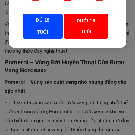
terroir Bordeaux, kết hợp hoàn hảo giữa truyền thống
lâu đời và kỹ thuật làm vang hiện đại.
ĐỦ 18
DƯỚI 18
Với hương thơm phức hợp của trái cây chín, socola đen,
TUỔI
TUỔI
thuốc lá và gỗ sồi, Chateau L’Evêché Pomerol không chỉ
đơn thuần là một chai rượu vang mà còn là trải nghiệm
thưởng thức đầy nghệ thuật.
Pomerol – Vùng Đất Huyền Thoại Của Rượu
Vang Bordeaux
Pomerol – Vùng sản xuất vang nhỏ nhưng đẳng cấp
bậc nhất
Bordeaux
là vùng sản xuất rượu vang nổi tiếng nhất thế
giới và trong số đó, Pomerol luôn được xem là khu vực
đặc biệt danh giá. Dù diện tích không lớn, nhưng nơi đây
lại tạo ra những chai vang đỏ thuộc hàng đắt giá và