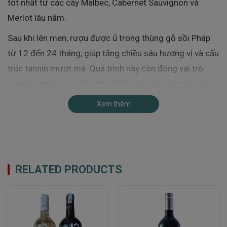
tốt nhất từ các cây Malbec, Cabernet Sauvignon và
Merlot lâu năm.
Sau khi lên men, rượu được ủ trong thùng gỗ sồi Pháp
từ 12 đến 24 tháng, giúp tăng chiều sâu hương vị và cấu
trúc tannin mượt mà. Quá trình này còn đóng vai trò
quan trọng trong việc hình thành các tầng hương vani,
gỗ sồi và gia vị đặc trưng.
Xem thêm
Malbec – Trái tim của Rượu Vang Chateau Leret
Monpezat
Malbec là giống nho đỏ vỏ dày, mang sắc tím đậm và
RELATED PRODUCTS
nổi bật với tannin mạnh mẽ. Đây là giống nho chủ lực
không chỉ của Chateau Leret Monpezat mà còn của
toàn vùng Cahors. Tại đây, Malbec còn được biết đến
với cái tên Auxerrois, thể hiện sự đặc thù gắn bó với