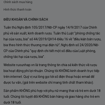
Chính sách mua hàng
Hình thức thanh toán
ĐIỀU KHOẢN VÀ CHÍNH SÁCH
Tuân thủ Nghị định 105/2017/NĐ-CP ngày 14/9/2017 của Chính
phủ về sản xuất, kinh doanh rượu. Tuân thủ Luật “phòng chống tác
hại của rượu, bia” số 44/2019/QH14-Điều 16 về “điều kiện bán rượu,
bia theo hình thức thương mại điện tử”; Nghị định số 24/2020/NĐ-
CP của Chính phủ “quy định chi tiết một số điều của Luật phòng,
Ghi chú nếm thử Rượu Vang Chateau Leret
chống tác hại của rượu, bia”.
Monpezat
Website ruounhap.vn là trang thông tin chia sẻ kiến thức về rượu
Rượu Vang
Chateau Leret Monpezat
sở hữu sắc đỏ
bia hoạt động phi lợi nhuận. Chúng tôi KHÔNG kinh doanh trực tiếp
ruby ánh tím huyền bí, một gam màu biểu trưng cho sự
trên internet. Quý vị vui lòng gọi tới số điện thoại hoặc email để
sang trọng, quyền lực và quyến rũ. Ngay từ cái nhìn đầu
được tư vấn, (giá trên website chỉ mang tính chất tham khảo).
tiên, sắc rượu đã gợi lên cảm giác sâu lắng và tinh tế,
Sản phẩm KHÔNG phù hợp với phụ nữ mang thai và trẻ em dưới 18
như một lời mời gọi bước vào thế giới của hương vị cổ
tuổi. Chúng tôi tuyệt đối KHÔNG bán hàng và giao hàng cho trẻ em
điển và đậm đà.
dưới 18 tuổi.