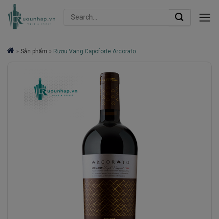
Skip
Search
to
for:
content
»
Sản phẩm
»
Rượu Vang Capoforte Arcorato