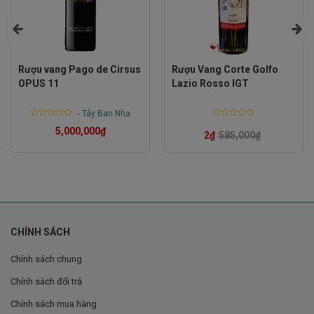
Chính sự tỉ mỉ trong từng công đoạn đã tạo nên một
chai vang mang tính nghệ thuật, vừa đậm chất truyền
thống, vừa toát lên phong cách hiện đại.
Rượu vang Pago de Cirsus
Rượu Vang Corte Golfo
OPUS 11
Lazio Rosso IGT
-
Tây Ban Nha
Rated
Rated
5,000,000
₫
0
0
2
₫
585,000
₫
out
out
of
of
5
5
CHÍNH SÁCH
Chính sách chung
Chính sách đổi trả
Chính sách mua hàng