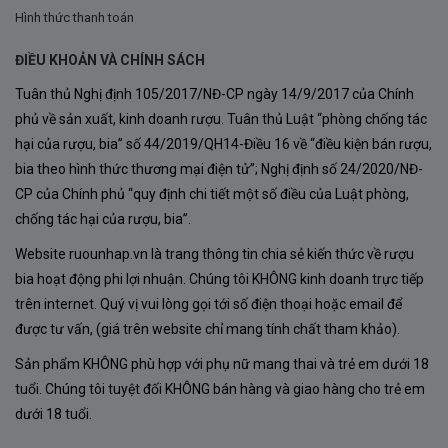
Hình thức thanh toán
ĐIỀU KHOẢN VÀ CHÍNH SÁCH
Đặc điểm nổi bật của Rượu Vang Capoforte
Tuân thủ Nghị định 105/2017/NĐ-CP ngày 14/9/2017 của Chính
Arcorato
phủ về sản xuất, kinh doanh rượu. Tuân thủ Luật “phòng chống tác
hại của rượu, bia” số 44/2019/QH14-Điều 16 về “điều kiện bán rượu,
Màu sắc:
bia theo hình thức thương mại điện tử”; Nghị định số 24/2020/NĐ-
Rượu Vang
Capoforte Arcorato
mang sắc
đỏ ruby
CP của Chính phủ “quy định chi tiết một số điều của Luật phòng,
chống tác hại của rượu, bia”.
đậm
vô cùng quyến rũ. Khi rót ra ly, ánh sáng phản
chiếu làm nổi bật độ trong trẻo nhưng cũng đầy
Website ruounhap.vn là trang thông tin chia sẻ kiến thức về rượu
bia hoạt động phi lợi nhuận. Chúng tôi KHÔNG kinh doanh trực tiếp
mạnh mẽ, gợi cảm giác vừa bí ẩn vừa sang trọng.
trên internet. Quý vị vui lòng gọi tới số điện thoại hoặc email để
Đây là gam màu điển hình cho các dòng vang đỏ cao
được tư vấn, (giá trên website chỉ mang tính chất tham khảo).
cấp làm từ giống nho Aglianico.
Sản phẩm KHÔNG phù hợp với phụ nữ mang thai và trẻ em dưới 18
Hương thơm:
tuổi. Chúng tôi tuyệt đối KHÔNG bán hàng và giao hàng cho trẻ em
Ngay khi khui chai, hương thơm bung tỏa mạnh mẽ
dưới 18 tuổi.
với
trái cây đen chín mọng
như mận, mâm xôi, việt