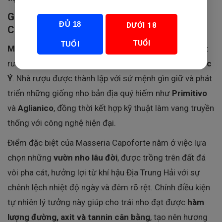
Giới thiệu về nhà sản xuất Masseria
ĐỦ 18
DƯỚI 18
Capoforte
TUỔI
TUỔI
Masseria Capoforte
là một trong những nhà sản xuất
rượu vang danh tiếng của vùng
Puglia, miền Nam nước
Ý
. Nhà rượu được thành lập với sứ mệnh gìn giữ và phát
triển những giống nho bản địa quý hiếm như
Primitivo
và
Aglianico
, đồng thời kết hợp kỹ thuật làm vang truyền
thống với công nghệ hiện đại.
Điểm đặc biệt của Masseria Capoforte nằm ở việc lựa
chọn những
vườn nho lâu đời
, được trồng trên đất đá
vôi pha cát, hưởng lợi từ khí hậu Địa Trung Hải với sự
chênh lệch nhiệt độ ngày và đêm rõ rệt. Chính điều kiện
tự nhiên lý tưởng này giúp cho trái nho đạt được
hàm
lượng đường, axit và tannin cân bằng
, tạo nên hương