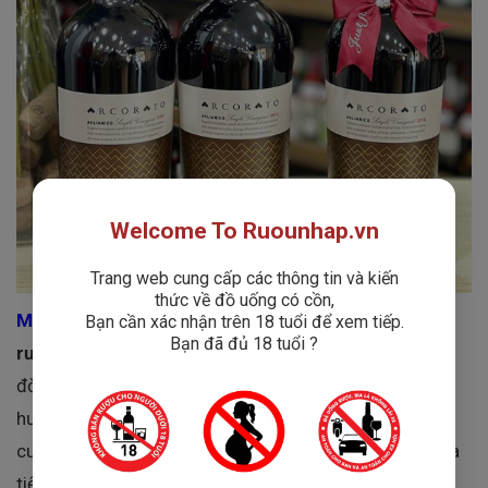
Welcome To Ruounhap.vn
Trang web cung cấp các thông tin và kiến
thức về đồ uống có cồn,
Masseria Capoforte Arcorato Aglianico
đến từ
nhà
Bạn cần xác nhận trên 18 tuổi để xem tiếp.
Bạn đã đủ 18 tuổi ?
rượu Masseria Capoforte
, nơi hội tụ truyền thống lâu
đời và kỹ thuật hiện đại, mang đến một chai vang có
hương vị sang trọng, cấu trúc mạnh mẽ và dư vị lôi
cuốn, phù hợp cho cả thưởng thức cá nhân lẫn các bữa
tiệc sang trọng.