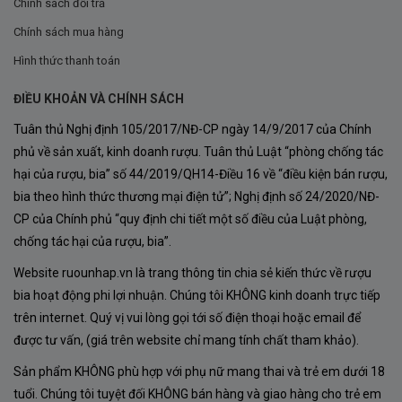
Vùng Trồng Nho Apalta – Viên Ngọc Của
Chính sách đổi trả
Colchagua Valley
Chính sách mua hàng
Apalta nằm ở phía Tây Nam của Colchagua Valley, một
Hình thức thanh toán
trong những vùng sản xuất vang nổi tiếng nhất Chile.
ĐIỀU KHOẢN VÀ CHÍNH SÁCH
Đây là khu vực sở hữu:
Tuân thủ Nghị định 105/2017/NĐ-CP ngày 14/9/2017 của Chính
phủ về sản xuất, kinh doanh rượu. Tuân thủ Luật “phòng chống tác
Khí hậu Địa Trung Hải lý tưởng.
hại của rượu, bia” số 44/2019/QH14-Điều 16 về “điều kiện bán rượu,
Biên độ nhiệt ngày và đêm lớn.
bia theo hình thức thương mại điện tử”; Nghị định số 24/2020/NĐ-
CP của Chính phủ “quy định chi tiết một số điều của Luật phòng,
Đất đá granit pha đất sét giàu khoáng chất.
chống tác hại của rượu, bia”.
Nhiều sườn đồi hướng Bắc đón nắng hoàn hảo.
Website ruounhap.vn là trang thông tin chia sẻ kiến thức về rượu
bia hoạt động phi lợi nhuận. Chúng tôi KHÔNG kinh doanh trực tiếp
Những điều kiện tự nhiên đặc biệt này giúp nho đạt độ
trên internet. Quý vị vui lòng gọi tới số điện thoại hoặc email để
được tư vấn, (giá trên website chỉ mang tính chất tham khảo).
chín tối ưu đồng thời giữ được độ axit cân bằng.
Sản phẩm KHÔNG phù hợp với phụ nữ mang thai và trẻ em dưới 18
Apalta đặc biệt nổi tiếng với:
tuổi. Chúng tôi tuyệt đối KHÔNG bán hàng và giao hàng cho trẻ em