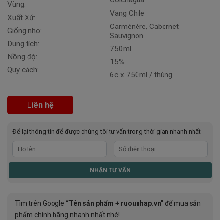
Colchagua
Vùng:
Vang Chile
Xuất Xứ:
Carménère, Cabernet
Giống nho:
Sauvignon
Dung tích:
750ml
Nồng độ:
15%
Quy cách:
6c x 750ml / thùng
Liên hệ
Để lại thông tin để được chúng tôi tư vấn trong thời gian nhanh nhất
Tìm trên Google
“Tên sản phẩm + ruounhap.vn”
để mua sản
phẩm chính hãng nhanh nhất nhé!