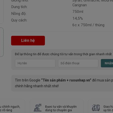
Giống nho:
Syrah, Grenache, Mourvè
Carignan
Dung tích:
750ml
Nồng độ:
14,5%
Quy cách:
6c x 750ml / thùng
Liên hệ
Để lại thông tin để được chúng tôi tư vấn trong thời gian nhanh nhất
Tìm trên Google
“Tên sản phẩm + ruounhap.vn”
để mua sản 
chính hãng nhanh nhất nhé!
u chính ngạch,
Được tư vấn và khuyên
Giao h
c rõ ràng
dùng từ chuyên gia
uy tín