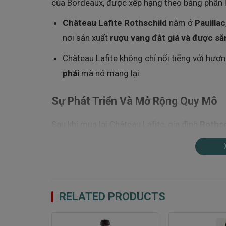
của Bordeaux, được xếp hạng theo bảng phân 
Château Lafite Rothschild
nằm ở
Pauillac
nơi sản xuất
rượu vang đắt giá và được săn
Château Lafite không chỉ nổi tiếng với hươ
phái
mà nó mang lại.
Sự Phát Triển Và Mở Rộng Quy Mô
Sau khi mua lại Château Lafite, gia đình
Rothsc
đế chế rượu vang của mình:
Hiện nay,
DBR (Lafite) sở hữu khoảng 120
tập trung tại
Bordeaux
và các vùng khác n
Tập đoàn đã đầu tư mạnh mẽ vào việc
nâng
RELATED PRODUCTS
hợp giữa
truyền thống lâu đời
và
phong cá