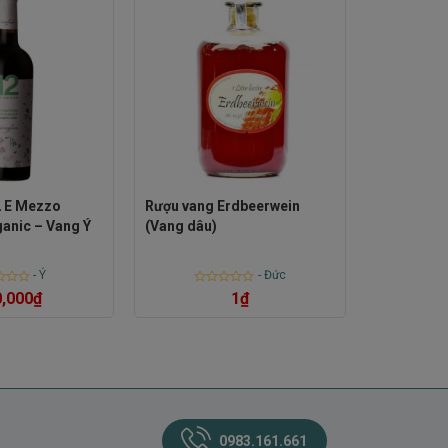
2 E Mezzo
Rượu vang Erdbeerwein
ganic – Vang Ý
(Vang dâu)
-
Ý
-
Đức
Rated
,000
₫
1
₫
0
out
of
5
0983.161.661