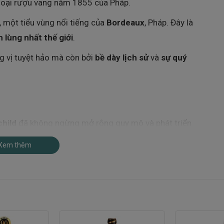
loại rượu vang năm 1855 của Pháp.
, một tiểu vùng nổi tiếng của
Bordeaux
, Pháp. Đây là
 lùng nhất thế giới
.
ng vị tuyệt hảo mà còn bởi
bề dày lịch sử
và
sự quý
hild
đã không ngừng mở rộng quy mô và phát triển
Xem thêm
0 ha ruộng nho
trên khắp thế giới, trong đó chủ yếu
hư
Languedoc-Roussillon, Argentina và Chile
.
 cao chất lượng
và
đổi mới công nghệ sản xuất
, kết
ch hiện đại
.