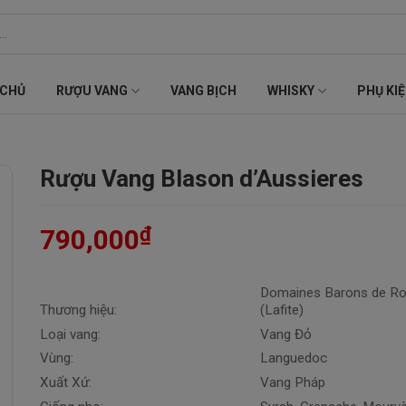
 CHỦ
RƯỢU VANG
VANG BỊCH
WHISKY
PHỤ KI
Rượu Vang Blason d’Aussieres
₫
790,000
Domaines Barons de Ro
Thương hiệu:
(Lafite)
Loại vang:
Vang Đỏ
Vùng:
Languedoc
Xuất Xứ:
Vang Pháp