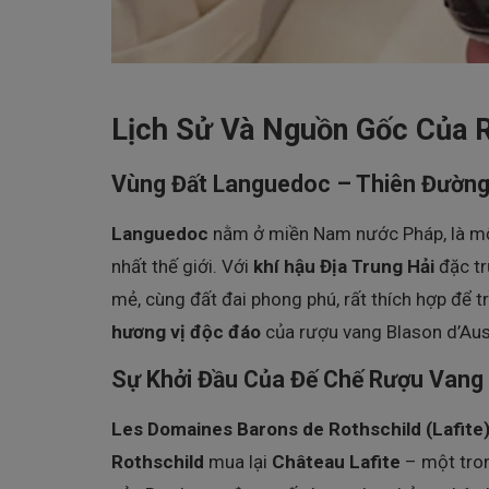
Lịch Sử Và Nguồn Gốc Của R
Vùng Đất Languedoc – Thiên Đườn
Languedoc
nằm ở miền Nam nước Pháp, là một
nhất thế giới. Với
khí hậu Địa Trung Hải
đặc tr
mẻ, cùng đất đai phong phú, rất thích hợp để t
hương vị độc đáo
của rượu vang Blason d’Aus
Sự Khởi Đầu Của Đế Chế Rượu Vang 
Les Domaines Barons de Rothschild (Lafite
Rothschild
mua lại
Château Lafite
– một tro