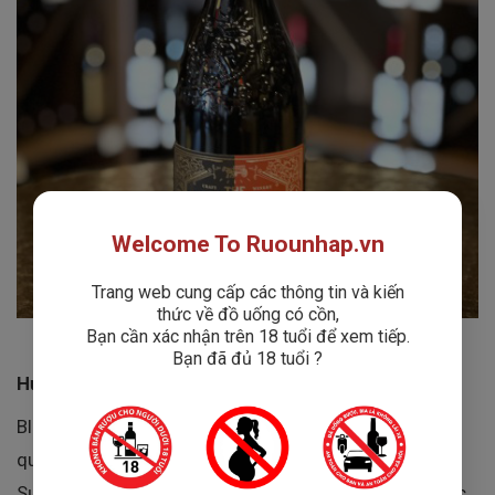
Welcome To Ruounhap.vn
Trang web cung cấp các thông tin và kiến
thức về đồ uống có cồn,
Bạn cần xác nhận trên 18 tuổi để xem tiếp.
Bạn đã đủ 18 tuổi ?
Hương Vị – Mùi Vị Đặc Trưng
Black & White Mas De Louis nổi bật với hương thơm
quyến rũ từ trái anh đào, dâu rừng, gỗ sồi và việt quất.
Sự pha trộn độc đáo của hai giống nho Cabernet Franc