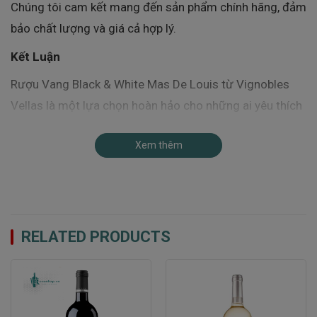
Chúng tôi cam kết mang đến sản phẩm chính hãng, đảm
bảo chất lượng và giá cả hợp lý.
Kết Luận
Rượu Vang Black & White Mas De Louis từ Vignobles
Vellas là một lựa chọn hoàn hảo cho những ai yêu thích
rượu vang Pháp. Với hương vị độc đáo, chất lượng cao
Xem thêm
cấp và thiết kế sang trọng, chai rượu này chắc chắn sẽ
làm hài lòng cả những khách hàng khó tính nhất. Đừng
bỏ lỡ cơ hội trải nghiệm và cảm nhận sự đặc biệt từ
từng giọt rượu vang này.
RELATED PRODUCTS