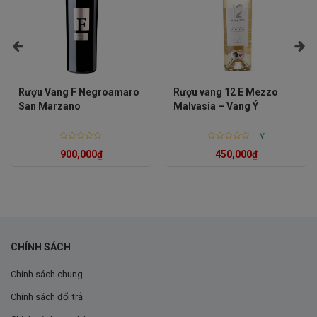
Rượu Vang F Negroamaro
Rượu vang 12 E Mezzo
San Marzano
Malvasia – Vang Ý
-
Ý
Rated
Rated
900,000
₫
450,000
₫
0
0
out
out
of
of
5
5
CHÍNH SÁCH
Chính sách chung
Chính sách đổi trả