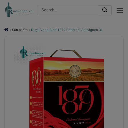
Skip
Search
to
for:
content
»
Sản phẩm
»
Rượu Vang Bịch 1879 Cabernet Sauvignon 3L