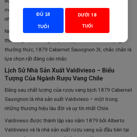
bởi tính tiện lợi, khả năng bảo quản tốt sau khi mở và
mức giá vô cùng hợp lý so với dung tích tương đương
ĐỦ 18
DƯỚI 18
nhiều chai vang truyền thống.
TUỔI
TUỔI
Nếu bạn đang tìm kiếm một dòng rượu vang đỏ Chile
thơm ngon, dễ uống và phù hợp với nhiều đối tượng
thưởng thức, 1879 Cabernet Sauvignon 3L chắc chắn là
lựa chọn rất đáng cân nhắc.
Lịch Sử Nhà Sản Xuất Valdivieso – Biểu
Tượng Của Ngành Rượu Vang Chile
Đằng sau chất lượng của rượu vang bịch 1879 Cabernet
Sauvignon là nhà sản xuất Valdivieso – một trong
những thương hiệu lâu đời và uy tín nhất Chile.
Valdivieso được thành lập vào năm 1879 bởi Alberto
Valdivieso và là nhà sản xuất rượu vang sủi đầu tiên tại