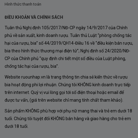
Hình thức thanh toán
Cấu trúc mạnh mẽ.
Tiềm năng lưu trữ lâu năm.
ĐIỀU KHOẢN VÀ CHÍNH SÁCH
Tuân thủ Nghị định 105/2017/NĐ-CP ngày 14/9/2017 của Chính
Khi được trồng tại Chile, Cabernet Sauvignon thường
phủ về sản xuất, kinh doanh rượu. Tuân thủ Luật “phòng chống tác
cho ra những chai vang có phong cách mềm mại hơn
hại của rượu, bia” số 44/2019/QH14-Điều 16 về “điều kiện bán rượu,
bia theo hình thức thương mại điện tử”; Nghị định số 24/2020/NĐ-
Bordeaux nhưng vẫn giữ được cấu trúc chắc chắn và độ
CP của Chính phủ “quy định chi tiết một số điều của Luật phòng,
đậm đà đặc trưng.
chống tác hại của rượu, bia”.
1879 Cabernet Sauvignon 3L là minh chứng rõ nét cho
Website ruounhap.vn là trang thông tin chia sẻ kiến thức về rượu
sự thành công của giống nho này trên vùng đất Chile.
bia hoạt động phi lợi nhuận. Chúng tôi KHÔNG kinh doanh trực tiếp
trên internet. Quý vị vui lòng gọi tới số điện thoại hoặc email để
Thiết Kế Rượu Vang Bịch 1879 Cabernet
được tư vấn, (giá trên website chỉ mang tính chất tham khảo).
Sauvignon 3L Hiện Đại Và Tiện Lợi
Sản phẩm KHÔNG phù hợp với phụ nữ mang thai và trẻ em dưới 18
Một trong những điểm nổi bật nhất của sản phẩm chính
tuổi. Chúng tôi tuyệt đối KHÔNG bán hàng và giao hàng cho trẻ em
là thiết kế Bag-in-Box hiện đại.
dưới 18 tuổi.
Khác với chai thủy tinh truyền thống, Rượu Vang Bịch