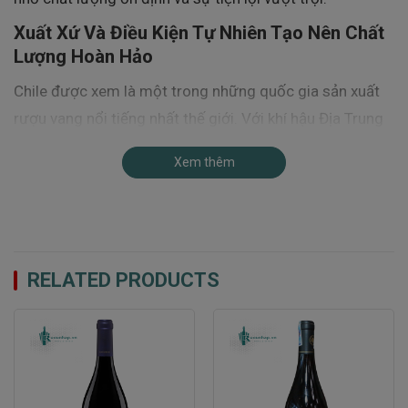
Xuất Xứ Và Điều Kiện Tự Nhiên Tạo Nên Chất
Lượng Hoàn Hảo
Chile được xem là một trong những quốc gia sản xuất
rượu vang nổi tiếng nhất thế giới. Với khí hậu Địa Trung
Hải đặc trưng, lượng ánh nắng dồi dào và biên độ nhiệt
Xem thêm
giữa ngày và đêm lớn, Chile sở hữu những điều kiện lý
tưởng để phát triển các giống nho chất lượng cao.
Những vườn nho Cabernet Sauvignon của Valdivieso
được chăm sóc cẩn thận trên các vùng đất giàu khoáng
RELATED PRODUCTS
chất. Sự kết hợp giữa khí hậu mát mẻ từ dãy Andes và
ảnh hưởng của Thái Bình Dương giúp trái nho phát triển
cân bằng giữa độ chín, độ axit và hương thơm tự nhiên.
Chính những điều kiện thuận lợi này đã góp phần tạo nên