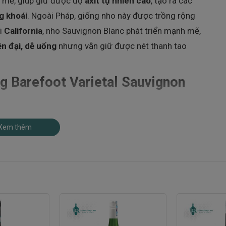
t mẻ, giúp giữ được độ
axit tự nhiên cao
, tạo ra các
g khoái
. Ngoài Pháp, giống nho này được trồng rộng
ại
California
, nho Sauvignon Blanc phát triển mạnh mẽ,
n đại, dễ uống
nhưng vẫn giữ được nét thanh tao
g Barefoot Varietal Sauvignon
 giống nho Sauvignon Blanc
– một trong những
Xem thêm
uồn gốc từ vùng
Bordeaux (Pháp)
và phát triển mạnh
c
cửa đồng bằng sông Sacramento
– nơi có khí hậu
 lạnh
, giúp nho đạt độ chín tự nhiên mà vẫn giữ được
 theo tiêu chuẩn quốc tế: