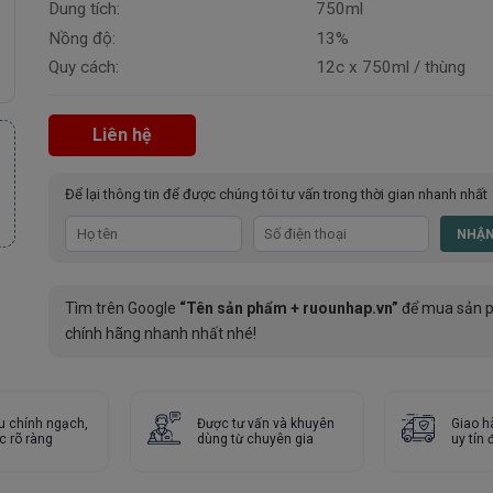
Dung tích:
750ml
Nồng độ:
13%
Quy cách:
12c x 750ml / thùng
Liên hệ
Để lại thông tin để được chúng tôi tư vấn trong thời gian nhanh nhất
Tìm trên Google
“Tên sản phẩm + ruounhap.vn”
để mua sản 
chính hãng nhanh nhất nhé!
u chính ngạch,
Được tư vấn và khuyên
Giao h
c rõ ràng
dùng từ chuyên gia
uy tín