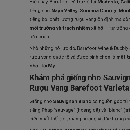
Hiện nay, Barefoot có trụ sở tại
Modesto, Cali
tiếng như
Napa Valley
,
Sonoma County
,
Mont
tiếng bởi chất lượng rượu vang ổn định mà còn 
môi trường và trách nhiệm xã hội
– từ trồng 
lợi nhuận.
Nhờ những nỗ lực đó, Barefoot Wine & Bubbly
rượu vang quốc tế và được bình chọn là
một t
nhất tại Mỹ
.
Khám phá giống nho Sauvign
Rượu Vang Barefoot Varieta
Giống nho
Sauvignon Blanc
có nguồn gốc từ
tiếng Pháp “sauvage” (hoang dã) và “blanc” (t
biến nhất thế giới, mang hương vị đặc trưng c