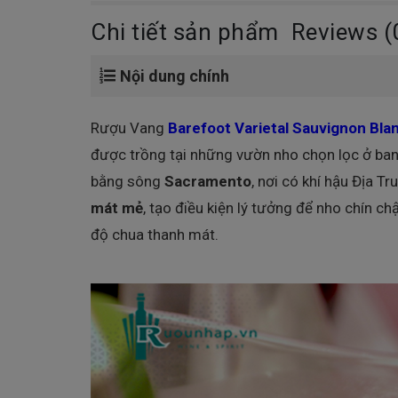
Chi tiết sản phẩm
Reviews (
Nội dung chính
Rượu Vang
Barefoot Varietal Sauvignon Bla
được trồng tại những vườn nho chọn lọc ở ba
bằng sông
Sacramento
, nơi có khí hậu Địa T
mát mẻ
, tạo điều kiện lý tưởng để nho chín c
độ chua thanh mát.