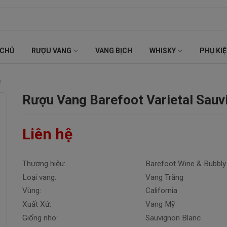
 CHỦ
RƯỢU VANG
VANG BỊCH
WHISKY
PHỤ KI
c
Rượu Vang Barefoot Varietal Sauv
Liên hệ
Thương hiệu:
Barefoot Wine & Bubbly
Loại vang:
Vang Trắng
Vùng:
California
Xuất Xứ:
Vang Mỹ
Giống nho:
Sauvignon Blanc