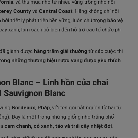
fornia
, và thu mua nho từ nhiều vùng trồng nho nổi
erey County
và
Central Coast
. Hãng không chỉ nổi
bởi triết lý phát triển bền vững, luôn chú trọng
bảo vệ
cây xanh, làm sạch bờ biển đến hỗ trợ các tổ chức phi
 đã giành được
hàng trăm giải thưởng
từ các cuộc thi
rong những thương hiệu rượu vang được yêu thích
on Blanc – Linh hồn của chai
l Sauvignon Blanc
 vùng
Bordeaux, Pháp
, với tên gọi bắt nguồn từ hai từ
rắng). Đây là một trong những giống nho trắng phổ
ủa
cam chanh, cỏ xanh, táo và trái cây nhiệt đới
.