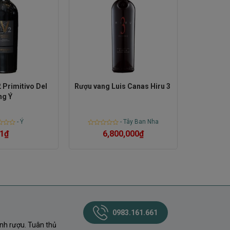
 Primitivo Del
Rượu vang Luis Canas Hiru 3
ng Ý
-
Ý
-
Tây Ban Nha
Rated
1
₫
6,800,000
₫
0
out
of
5
0983.161.661
nh rượu. Tuân thủ