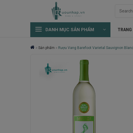
Skip
Search
to
for:
content
DANH MỤC SẢN PHẨM
TRANG
»
Sản phẩm
»
Rượu Vang Barefoot Varietal Sauvignon Blan