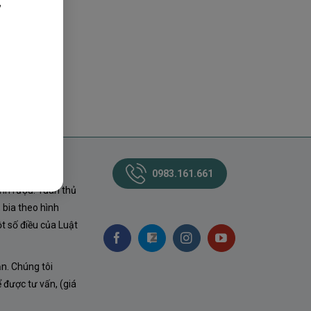
,
0983.161.661
nh rượu. Tuân thủ
 bia theo hình
t số điều của Luật
ận. Chúng tôi
ể được tư vấn, (giá