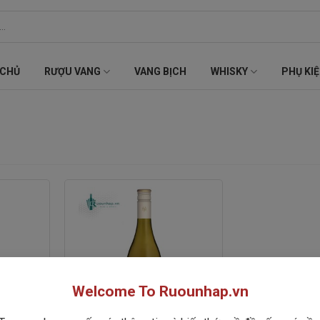
 CHỦ
RƯỢU VANG
VANG BỊCH
WHISKY
PHỤ KI
Welcome To Ruounhap.vn