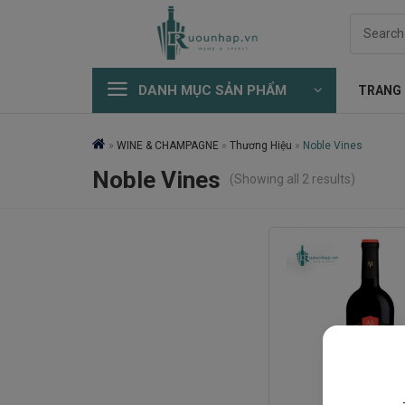
Skip
Search
to
for:
content
DANH MỤC SẢN PHẨM
TRANG
»
WINE & CHAMPAGNE
»
Thương Hiệu
»
Noble Vines
Noble Vines
(Showing all 2 results)