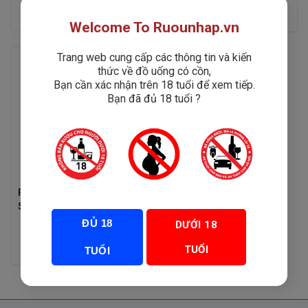
Rated
Rated
1,150,000
₫
0
0
1
₫
920,000
₫
out
out
Welcome To Ruounhap.vn
of
of
5
5
Trang web cung cấp các thông tin và kiến
thức về đồ uống có cồn,
Bạn cần xác nhận trên 18 tuổi để xem tiếp.
Bạn đã đủ 18 tuổi ?
Rượu Vang Manente Salice
Salentino Riserva
ĐỦ 18
DƯỚI 18
Rated
TUỔI
TUỔI
1,450,000
₫
0
out
of
5