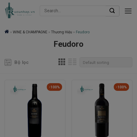
Skip
Search
to
for:
content
»
WINE & CHAMPAGNE
»
Thương Hiệu
»
Feudoro
Feudoro
Bộ lọc
-100%
-100%