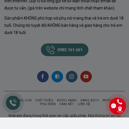
trên internet. Quý vị vui lòng gọi tới số điện thoại hoặc email để
được tư vấn, (giá trên website chỉ mang tính chất tham khảo).
Sản phẩm KHÔNG phù hợp với phụ nữ mang thai và trẻ em dưới 18
tuổi. Chúng tôi tuyệt đối KHÔNG bán hàng và giao hàng cho trẻ em
dưới 18 tuổi.
0983.161.661
TRANG CHỦ
GIỚI THIỆU
RƯỢU VANG
VANG BỊCH
WHISKY
PHỤ KIỆN
CAM KẾT
LIÊN HỆ
Website đang trong thời gian xin cấp giấy phép. Mọi thông tin xin vui
lòng liên hệ qua số điện thoại: Để được tư vấn và có giá ưu đãi nhất.