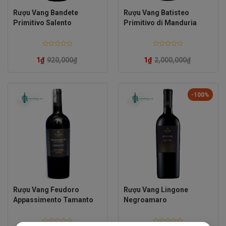
Rượu Vang Bandete
Rượu Vang Batisteo
Primitivo Salento
Primitivo di Manduria
Rated
Rated
0
0
1
₫
920,000
₫
1
₫
2,000,000
₫
out
out
of
of
5
5
-100%
Rượu Vang Feudoro
Rượu Vang Lingone
Appassimento Tamanto
Negroamaro