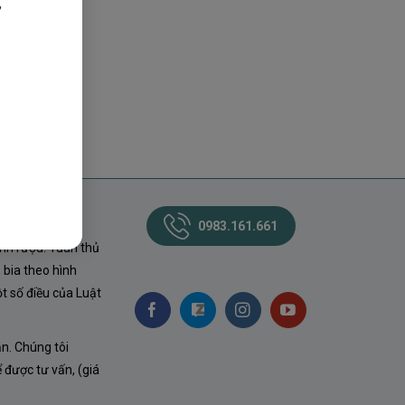
,
0983.161.661
nh rượu. Tuân thủ
 bia theo hình
t số điều của Luật
ận. Chúng tôi
ể được tư vấn, (giá