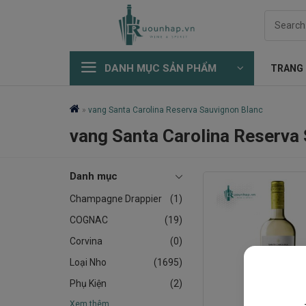
Skip
Search
to
for:
content
DANH MỤC SẢN PHẨM
TRANG
»
vang Santa Carolina Reserva Sauvignon Blanc
vang Santa Carolina Reserva
Danh mục
Champagne Drappier
(1)
COGNAC
(19)
Corvina
(0)
Loại Nho
(1695)
Phụ Kiện
(2)
Xem thêm