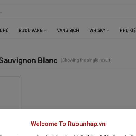
 CHỦ
RƯỢU VANG
VANG BỊCH
WHISKY
PHỤ KI
 Sauvignon Blanc
(Showing the single result)
Welcome To Ruounhap.vn