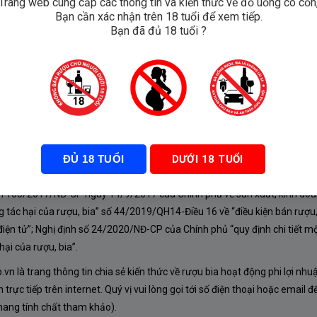
Trang web cung cấp các thông tin và kiến thức về đồ uống có cồn
Bạn cần xác nhận trên 18 tuổi để xem tiếp.
olina
Bạn đã đủ 18 tuổi ?
lanc
ĐỦ 18 TUỔI
DƯỚI 18 TUỔI
À CHÍNH SÁCH
nh 105/2017/NĐ-CP ngày 14/9/2017 của Chính phủ về sản xuất, kinh doa
 tác hại của rượu, bia” số 44/2019/QH14-Điều 16 về “điều kiện bán rượu,
iện tử”; Nghị định số 24/2020/NĐ-CP của Chính phủ “quy định chi tiết mộ
ại của rượu, bia”.
n là trang thông tin chia sẻ kiến thức về rượu bia hoạt động phi lợi nhu
rực tiếp trên internet. Quý vị vui lòng gọi tới số điện thoại hoặc email đ
mang tính chất tham khảo).