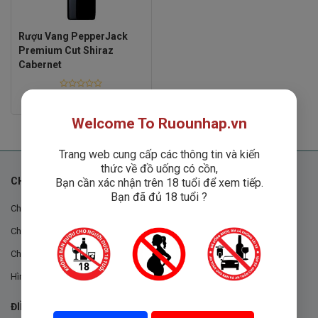
Rượu Vang PepperJack
Premium Cut Shiraz
Cabernet
Rated
Liên hệ
0
out
Welcome To Ruounhap.vn
of
5
Trang web cung cấp các thông tin và kiến
thức về đồ uống có cồn,
CHÍNH SÁCH
Bạn cần xác nhận trên 18 tuổi để xem tiếp.
Bạn đã đủ 18 tuổi ?
Chính sách chung
Chính sách đổi trả
Chính sách mua hàng
Hình thức thanh toán
ĐIỀU KHOẢN VÀ CHÍNH SÁCH