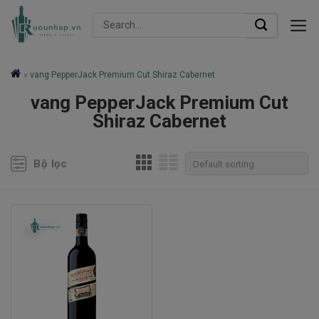
Skip
Search
to
for:
content
»
vang PepperJack Premium Cut Shiraz Cabernet
vang PepperJack Premium Cut
Shiraz Cabernet
Bộ lọc