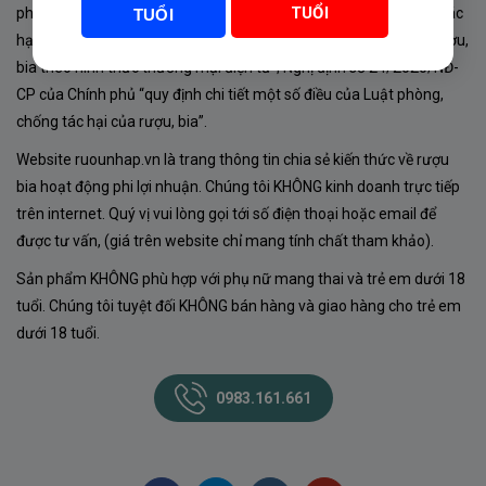
TUỔI
phủ về sản xuất, kinh doanh rượu. Tuân thủ Luật “phòng chống tác
TUỔI
hại của rượu, bia” số 44/2019/QH14-Điều 16 về “điều kiện bán rượu,
bia theo hình thức thương mại điện tử”; Nghị định số 24/2020/NĐ-
CP của Chính phủ “quy định chi tiết một số điều của Luật phòng,
chống tác hại của rượu, bia”.
Website ruounhap.vn là trang thông tin chia sẻ kiến thức về rượu
bia hoạt động phi lợi nhuận. Chúng tôi KHÔNG kinh doanh trực tiếp
trên internet. Quý vị vui lòng gọi tới số điện thoại hoặc email để
được tư vấn, (giá trên website chỉ mang tính chất tham khảo).
Sản phẩm KHÔNG phù hợp với phụ nữ mang thai và trẻ em dưới 18
tuổi. Chúng tôi tuyệt đối KHÔNG bán hàng và giao hàng cho trẻ em
dưới 18 tuổi.
0983.161.661