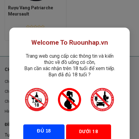
Rượu Vang Patriarche
Meursault
Rated
Liên hệ
0
out
Welcome To Ruounhap.vn
of
5
Trang web cung cấp các thông tin và kiến
thức về đồ uống có cồn,
Bạn cần xác nhận trên 18 tuổi để xem tiếp.
CHÍNH SÁCH
Bạn đã đủ 18 tuổi ?
Chính sách chung
Chính sách đổi trả
Chính sách mua hàng
Hình thức thanh toán
ĐIỀU KHOẢN VÀ CHÍNH SÁCH
ĐỦ 18
DƯỚI 18
Tuân thủ Nghị định 105/2017/NĐ-CP ngày 14/9/2017 của Chính