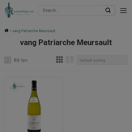
Skip
Search
to
for:
content
»
vang Patriarche Meursault
vang Patriarche Meursault
Bộ lọc