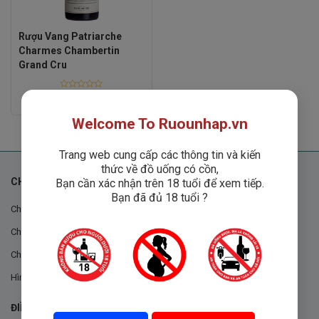
Rượu Vang Patriarche
Charmes Chambertin
Grand Cru
Rated
Liên hệ
0
out
Welcome To Ruounhap.vn
of
5
Trang web cung cấp các thông tin và kiến
thức về đồ uống có cồn,
CHÍNH SÁCH
Bạn cần xác nhận trên 18 tuổi để xem tiếp.
Bạn đã đủ 18 tuổi ?
Chính sách chung
Chính sách đổi trả
Chính sách mua hàng
Hình thức thanh toán
ĐIỀU KHOẢN VÀ CHÍNH SÁCH