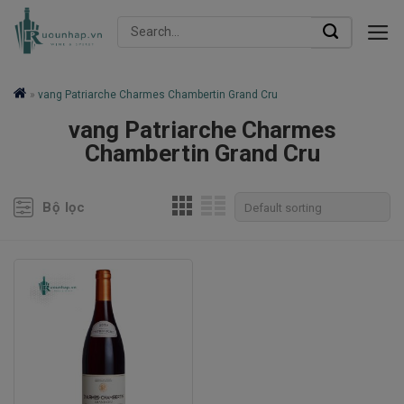
Skip
Search
to
for:
content
»
vang Patriarche Charmes Chambertin Grand Cru
vang Patriarche Charmes
Chambertin Grand Cru
Bộ lọc