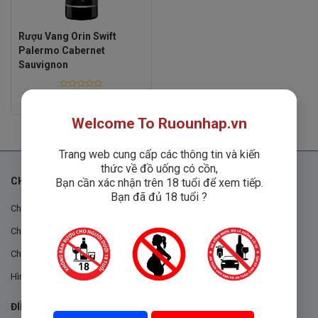
Rượu Vang Orin Swift
Palermo Cabernet
Sauvignon
Rated
Liên hệ
0
out
Welcome To Ruounhap.vn
of
5
Trang web cung cấp các thông tin và kiến
thức về đồ uống có cồn,
CHÍNH SÁCH
Bạn cần xác nhận trên 18 tuổi để xem tiếp.
Bạn đã đủ 18 tuổi ?
Chính sách chung
Chính sách đổi trả
Chính sách mua hàng
Hình thức thanh toán
ĐIỀU KHOẢN VÀ CHÍNH SÁCH