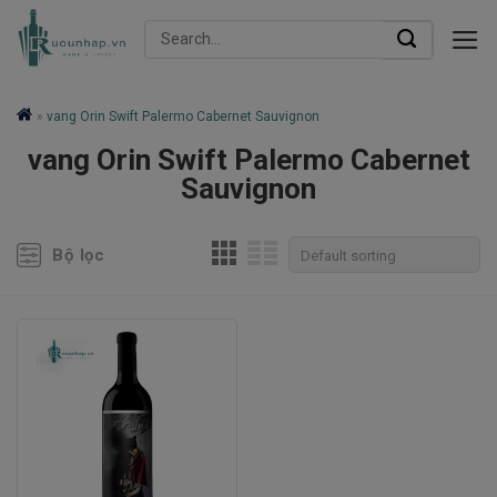
Skip
Search
to
for:
content
»
vang Orin Swift Palermo Cabernet Sauvignon
vang Orin Swift Palermo Cabernet
Sauvignon
Bộ lọc