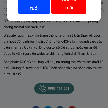
phủ về sản xuất, kinh doanh rượu. Tuân thủ Luật “phòng chống tác
TUỔI
TUỔI
hại của rượu, bia” số 44/2019/QH14-Điều 16 về “điều kiện bán rượu,
bia theo hình thức thương mại điện tử”; Nghị định số 24/2020/NĐ-
CP của Chính phủ “quy định chi tiết một số điều của Luật phòng,
chống tác hại của rượu, bia”.
Website ruounhap.vn là trang thông tin chia sẻ kiến thức về rượu
bia hoạt động phi lợi nhuận. Chúng tôi KHÔNG kinh doanh trực tiếp
trên internet. Quý vị vui lòng gọi tới số điện thoại hoặc email để
được tư vấn, (giá trên website chỉ mang tính chất tham khảo).
Sản phẩm KHÔNG phù hợp với phụ nữ mang thai và trẻ em dưới 18
tuổi. Chúng tôi tuyệt đối KHÔNG bán hàng và giao hàng cho trẻ em
dưới 18 tuổi.
0983.161.661