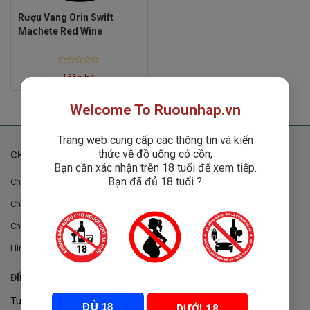
Rượu Vang Orin Swift
Machete Red Wine
Rated
Liên hệ
0
out
of
5
Welcome To Ruounhap.vn
Trang web cung cấp các thông tin và kiến
thức về đồ uống có cồn,
CHÍNH SÁCH
Bạn cần xác nhận trên 18 tuổi để xem tiếp.
Bạn đã đủ 18 tuổi ?
Chính sách chung
Chính sách đổi trả
Chính sách mua hàng
Hình thức thanh toán
ĐIỀU KHOẢN VÀ CHÍNH SÁCH
Tuân thủ Nghị định 105/2017/NĐ-CP ngày 14/9/2017 của Chính
ĐỦ 18
DƯỚI 18