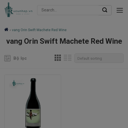
Skip
Search
to
for:
content
»
vang Orin Swift Machete Red Wine
vang Orin Swift Machete Red Wine
Bộ lọc