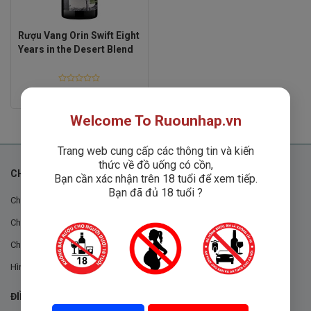
Rượu Vang Orin Swift Eight
Years in the Desert Blend
Rated
Liên hệ
0
out
of
Welcome To Ruounhap.vn
5
Trang web cung cấp các thông tin và kiến
thức về đồ uống có cồn,
CHÍNH SÁCH
Bạn cần xác nhận trên 18 tuổi để xem tiếp.
Bạn đã đủ 18 tuổi ?
Chính sách chung
Chính sách đổi trả
Chính sách mua hàng
Hình thức thanh toán
ĐIỀU KHOẢN VÀ CHÍNH SÁCH