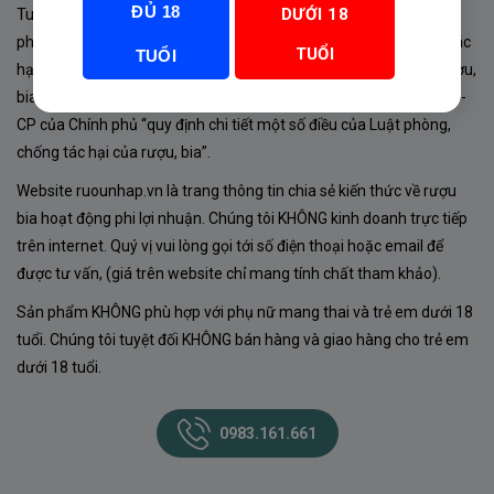
ĐỦ 18
DƯỚI 18
Tuân thủ Nghị định 105/2017/NĐ-CP ngày 14/9/2017 của Chính
phủ về sản xuất, kinh doanh rượu. Tuân thủ Luật “phòng chống tác
TUỔI
TUỔI
hại của rượu, bia” số 44/2019/QH14-Điều 16 về “điều kiện bán rượu,
bia theo hình thức thương mại điện tử”; Nghị định số 24/2020/NĐ-
CP của Chính phủ “quy định chi tiết một số điều của Luật phòng,
chống tác hại của rượu, bia”.
Website ruounhap.vn là trang thông tin chia sẻ kiến thức về rượu
bia hoạt động phi lợi nhuận. Chúng tôi KHÔNG kinh doanh trực tiếp
trên internet. Quý vị vui lòng gọi tới số điện thoại hoặc email để
được tư vấn, (giá trên website chỉ mang tính chất tham khảo).
Sản phẩm KHÔNG phù hợp với phụ nữ mang thai và trẻ em dưới 18
tuổi. Chúng tôi tuyệt đối KHÔNG bán hàng và giao hàng cho trẻ em
dưới 18 tuổi.
0983.161.661