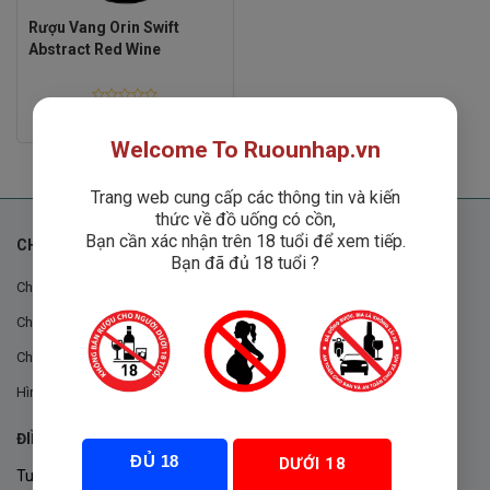
Rượu Vang Orin Swift
Abstract Red Wine
Rated
Liên hệ
0
out
Welcome To Ruounhap.vn
of
5
Trang web cung cấp các thông tin và kiến
thức về đồ uống có cồn,
Bạn cần xác nhận trên 18 tuổi để xem tiếp.
CHÍNH SÁCH
Bạn đã đủ 18 tuổi ?
Chính sách chung
Chính sách đổi trả
Chính sách mua hàng
Hình thức thanh toán
ĐIỀU KHOẢN VÀ CHÍNH SÁCH
ĐỦ 18
DƯỚI 18
Tuân thủ Nghị định 105/2017/NĐ-CP ngày 14/9/2017 của Chính