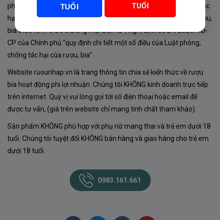
TUỔI
phủ về sản xuất, kinh doanh rượu. Tuân thủ Luật “phòng chống tác
TUỔI
hại của rượu, bia” số 44/2019/QH14-Điều 16 về “điều kiện bán rượu,
bia theo hình thức thương mại điện tử”; Nghị định số 24/2020/NĐ-
CP của Chính phủ “quy định chi tiết một số điều của Luật phòng,
chống tác hại của rượu, bia”.
Website ruounhap.vn là trang thông tin chia sẻ kiến thức về rượu
bia hoạt động phi lợi nhuận. Chúng tôi KHÔNG kinh doanh trực tiếp
trên internet. Quý vị vui lòng gọi tới số điện thoại hoặc email để
được tư vấn, (giá trên website chỉ mang tính chất tham khảo).
Sản phẩm KHÔNG phù hợp với phụ nữ mang thai và trẻ em dưới 18
tuổi. Chúng tôi tuyệt đối KHÔNG bán hàng và giao hàng cho trẻ em
dưới 18 tuổi.
0983.161.661