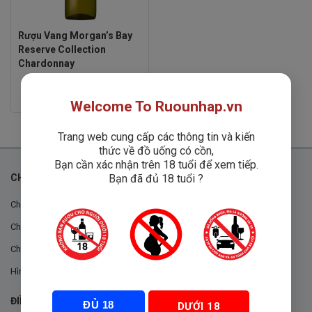
Rượu Vang Morgan’s Bay
Reserve Collection
Chardonnay
Rated
Liên hệ
Welcome To Ruounhap.vn
0
out
of
5
Trang web cung cấp các thông tin và kiến
thức về đồ uống có cồn,
Bạn cần xác nhận trên 18 tuổi để xem tiếp.
Bạn đã đủ 18 tuổi ?
CHÍNH SÁCH
Chính sách chung
Chính sách đổi trả
Chính sách mua hàng
Hình thức thanh toán
ĐIỀU KHOẢN VÀ CHÍNH SÁCH
ĐỦ 18
DƯỚI 18