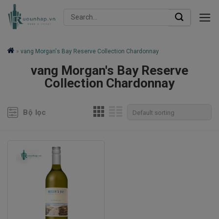
Skip
Search
to
for:
content
»
vang Morgan's Bay Reserve Collection Chardonnay
vang Morgan's Bay Reserve
Collection Chardonnay
Bộ lọc