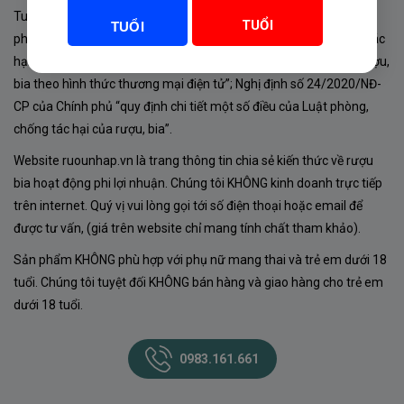
Tuân thủ Nghị định 105/2017/NĐ-CP ngày 14/9/2017 của Chính
TUỔI
TUỔI
phủ về sản xuất, kinh doanh rượu. Tuân thủ Luật “phòng chống tác
hại của rượu, bia” số 44/2019/QH14-Điều 16 về “điều kiện bán rượu,
bia theo hình thức thương mại điện tử”; Nghị định số 24/2020/NĐ-
CP của Chính phủ “quy định chi tiết một số điều của Luật phòng,
chống tác hại của rượu, bia”.
Website ruounhap.vn là trang thông tin chia sẻ kiến thức về rượu
bia hoạt động phi lợi nhuận. Chúng tôi KHÔNG kinh doanh trực tiếp
trên internet. Quý vị vui lòng gọi tới số điện thoại hoặc email để
được tư vấn, (giá trên website chỉ mang tính chất tham khảo).
Sản phẩm KHÔNG phù hợp với phụ nữ mang thai và trẻ em dưới 18
tuổi. Chúng tôi tuyệt đối KHÔNG bán hàng và giao hàng cho trẻ em
dưới 18 tuổi.
0983.161.661