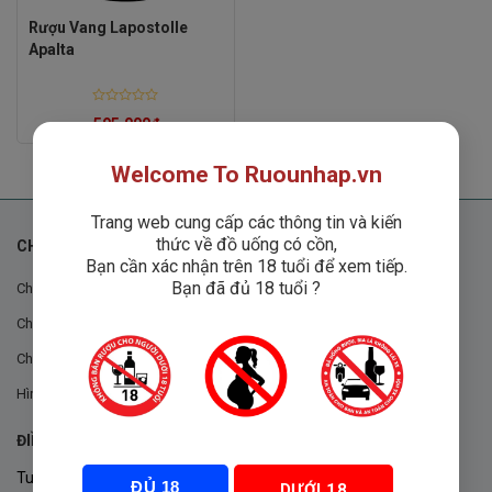
Rượu Vang Lapostolle
Apalta
Rated
595,000
₫
0
out
of
5
Welcome To Ruounhap.vn
Trang web cung cấp các thông tin và kiến
thức về đồ uống có cồn,
CHÍNH SÁCH
Bạn cần xác nhận trên 18 tuổi để xem tiếp.
Bạn đã đủ 18 tuổi ?
Chính sách chung
Chính sách đổi trả
Chính sách mua hàng
Hình thức thanh toán
ĐIỀU KHOẢN VÀ CHÍNH SÁCH
Tuân thủ Nghị định 105/2017/NĐ-CP ngày 14/9/2017 của Chính
ĐỦ 18
DƯỚI 18