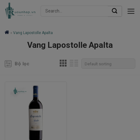
Skip
Search
to
for:
content
»
Vang Lapostolle Apalta
Vang Lapostolle Apalta
Bộ lọc