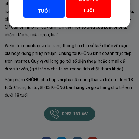
phủ về sản xuất, kinh doanh rượu. Tuân thủ Luật “phòng chống tác
TUỔI
TUỔI
hại của rượu, bia” số 44/2019/QH14-Điều 16 về “điều kiện bán rượu,
bia theo hình thức thương mại điện tử”; Nghị định số 24/2020/NĐ-
CP của Chính phủ “quy định chi tiết một số điều của Luật phòng,
chống tác hại của rượu, bia”.
Website ruounhap.vn là trang thông tin chia sẻ kiến thức về rượu
bia hoạt động phi lợi nhuận. Chúng tôi KHÔNG kinh doanh trực tiếp
trên internet. Quý vị vui lòng gọi tới số điện thoại hoặc email để
được tư vấn, (giá trên website chỉ mang tính chất tham khảo).
Sản phẩm KHÔNG phù hợp với phụ nữ mang thai và trẻ em dưới 18
tuổi. Chúng tôi tuyệt đối KHÔNG bán hàng và giao hàng cho trẻ em
dưới 18 tuổi.
0983.161.661