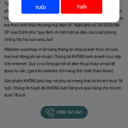
Tuân thủ Nghị định 105/2017/NĐ-CP ngày 14/9/2017 của Chính
TUỔI
TUỔI
phủ về sản xuất, kinh doanh rượu. Tuân thủ Luật “phòng chống tác
hại của rượu, bia” số 44/2019/QH14-Điều 16 về “điều kiện bán rượu,
bia theo hình thức thương mại điện tử”; Nghị định số 24/2020/NĐ-
CP của Chính phủ “quy định chi tiết một số điều của Luật phòng,
chống tác hại của rượu, bia”.
Website ruounhap.vn là trang thông tin chia sẻ kiến thức về rượu
bia hoạt động phi lợi nhuận. Chúng tôi KHÔNG kinh doanh trực tiếp
trên internet. Quý vị vui lòng gọi tới số điện thoại hoặc email để
được tư vấn, (giá trên website chỉ mang tính chất tham khảo).
Sản phẩm KHÔNG phù hợp với phụ nữ mang thai và trẻ em dưới 18
tuổi. Chúng tôi tuyệt đối KHÔNG bán hàng và giao hàng cho trẻ em
dưới 18 tuổi.
0983.161.661