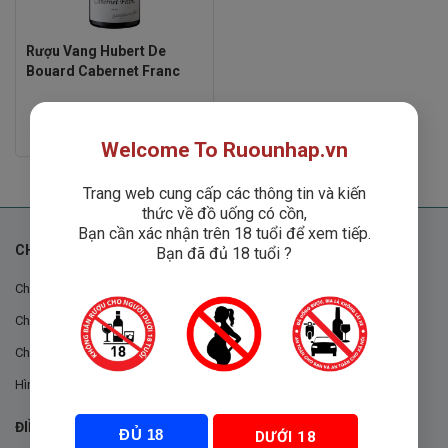
Rượu Vang Hubert De
Bouard Cabernet Franc
Rated
690,000
₫
0
Welcome To Ruounhap.vn
out
of
5
Trang web cung cấp các thông tin và kiến
thức về đồ uống có cồn,
Bạn cần xác nhận trên 18 tuổi để xem tiếp.
CHÍNH SÁCH
Bạn đã đủ 18 tuổi ?
Chính sách chung
Chính sách đổi trả
Chính sách mua hàng
Hình thức thanh toán
ĐIỀU KHOẢN VÀ CHÍNH SÁCH
ĐỦ 18
DƯỚI 18