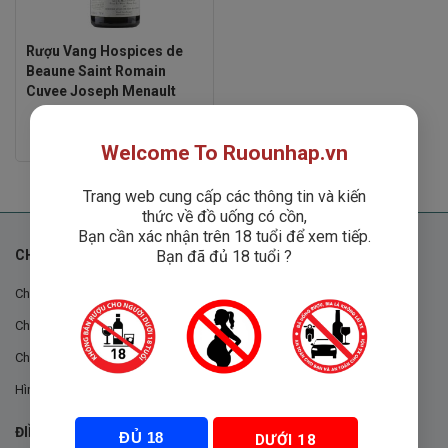
Rượu Vang Hospices de
Beaune Saint Romain
Cuvee Joseph Menault
Rated
Liên hệ
Welcome To Ruounhap.vn
0
out
of
5
Trang web cung cấp các thông tin và kiến
thức về đồ uống có cồn,
Bạn cần xác nhận trên 18 tuổi để xem tiếp.
Bạn đã đủ 18 tuổi ?
CHÍNH SÁCH
Chính sách chung
Chính sách đổi trả
Chính sách mua hàng
Hình thức thanh toán
ĐIỀU KHOẢN VÀ CHÍNH SÁCH
ĐỦ 18
DƯỚI 18