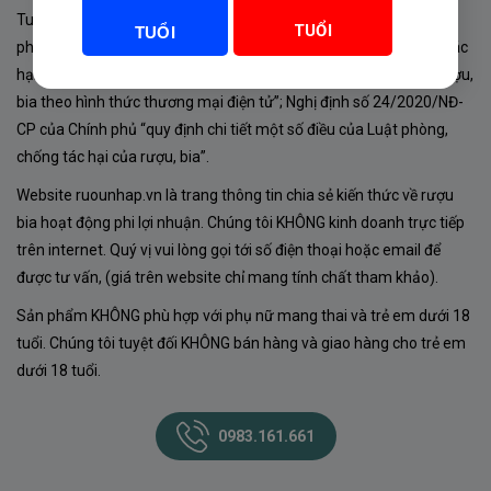
Tuân thủ Nghị định 105/2017/NĐ-CP ngày 14/9/2017 của Chính
TUỔI
TUỔI
phủ về sản xuất, kinh doanh rượu. Tuân thủ Luật “phòng chống tác
hại của rượu, bia” số 44/2019/QH14-Điều 16 về “điều kiện bán rượu,
bia theo hình thức thương mại điện tử”; Nghị định số 24/2020/NĐ-
CP của Chính phủ “quy định chi tiết một số điều của Luật phòng,
chống tác hại của rượu, bia”.
Website ruounhap.vn là trang thông tin chia sẻ kiến thức về rượu
bia hoạt động phi lợi nhuận. Chúng tôi KHÔNG kinh doanh trực tiếp
trên internet. Quý vị vui lòng gọi tới số điện thoại hoặc email để
được tư vấn, (giá trên website chỉ mang tính chất tham khảo).
Sản phẩm KHÔNG phù hợp với phụ nữ mang thai và trẻ em dưới 18
tuổi. Chúng tôi tuyệt đối KHÔNG bán hàng và giao hàng cho trẻ em
dưới 18 tuổi.
0983.161.661