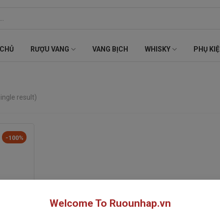
 CHỦ
RƯỢU VANG
VANG BỊCH
WHISKY
PHỤ KI
ingle result)
-100%
Welcome To Ruounhap.vn