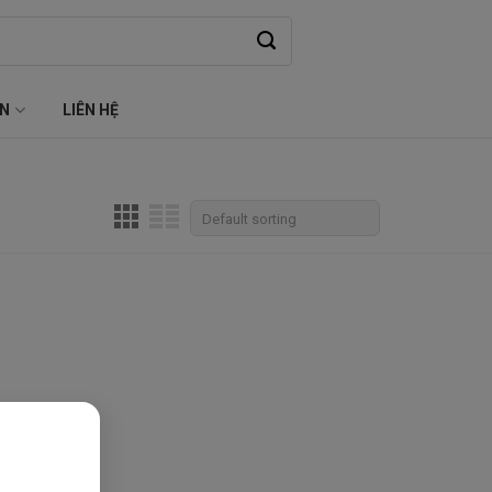
ỆN
LIÊN HỆ