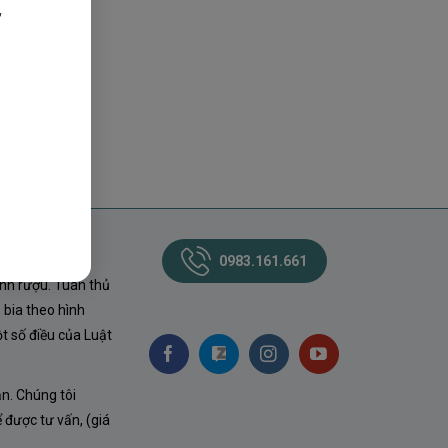
,
0983.161.661
nh rượu. Tuân thủ
 bia theo hình
t số điều của Luật
ận. Chúng tôi
ể được tư vấn, (giá