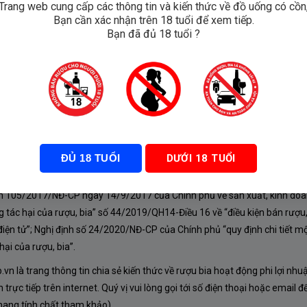
Trang web cung cấp các thông tin và kiến thức về đồ uống có cồn
Bạn cần xác nhận trên 18 tuổi để xem tiếp.
Vineyard
Bạn đã đủ 18 tuổi ?
0
₫
ĐỦ 18 TUỔI
DƯỚI 18 TUỔI
À CHÍNH SÁCH
nh 105/2017/NĐ-CP ngày 14/9/2017 của Chính phủ về sản xuất, kinh doa
 tác hại của rượu, bia” số 44/2019/QH14-Điều 16 về “điều kiện bán rượu,
iện tử”; Nghị định số 24/2020/NĐ-CP của Chính phủ “quy định chi tiết mộ
ại của rượu, bia”.
n là trang thông tin chia sẻ kiến thức về rượu bia hoạt động phi lợi nhu
rực tiếp trên internet. Quý vị vui lòng gọi tới số điện thoại hoặc email đ
mang tính chất tham khảo).