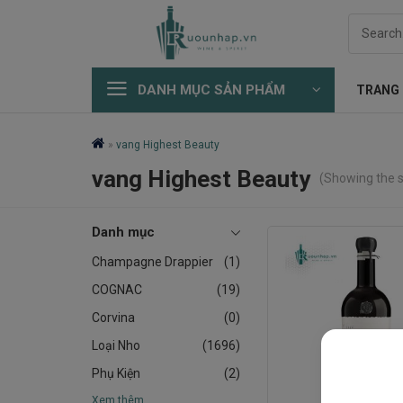
Skip
Search
to
for:
content
DANH MỤC SẢN PHẨM
TRANG
»
vang Highest Beauty
vang Highest Beauty
(Showing the s
Danh mục
Champagne Drappier
(1)
COGNAC
(19)
Corvina
(0)
Loại Nho
(1696)
Phụ Kiện
(2)
Xem thêm