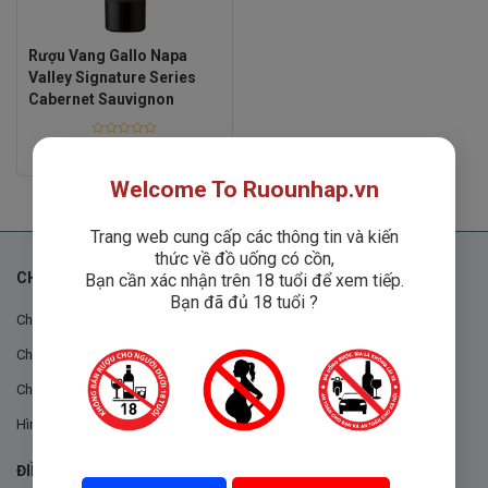
Rượu Vang Gallo Napa
Valley Signature Series
Cabernet Sauvignon
Rated
Liên hệ
0
out
Welcome To Ruounhap.vn
of
5
Trang web cung cấp các thông tin và kiến
thức về đồ uống có cồn,
CHÍNH SÁCH
Bạn cần xác nhận trên 18 tuổi để xem tiếp.
Bạn đã đủ 18 tuổi ?
Chính sách chung
Chính sách đổi trả
Chính sách mua hàng
Hình thức thanh toán
ĐIỀU KHOẢN VÀ CHÍNH SÁCH