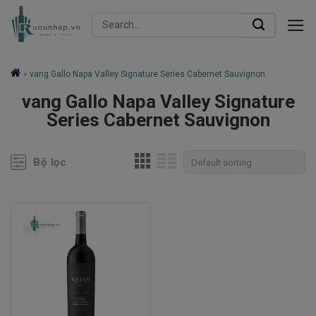
Skip
Search
to
for:
content
»
vang Gallo Napa Valley Signature Series Cabernet Sauvignon
vang Gallo Napa Valley Signature
Series Cabernet Sauvignon
Bộ lọc