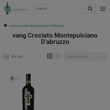
Skip
Search
to
for:
content
»
vang Crociato Montepulciano D’abruzzo
vang Crociato Montepulciano
D’abruzzo
Bộ lọc