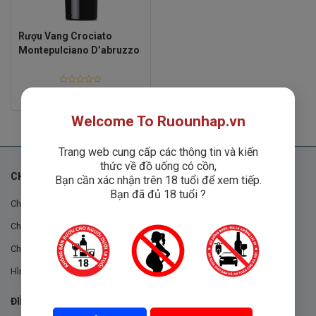
Rượu Vang Crociato
Montepulciano D’abruzzo
Rated
Liên hệ
0
out
Welcome To Ruounhap.vn
of
5
Trang web cung cấp các thông tin và kiến
thức về đồ uống có cồn,
CHÍNH SÁCH
Bạn cần xác nhận trên 18 tuổi để xem tiếp.
Bạn đã đủ 18 tuổi ?
Chính sách chung
Chính sách đổi trả
Chính sách mua hàng
Hình thức thanh toán
ĐIỀU KHOẢN VÀ CHÍNH SÁCH