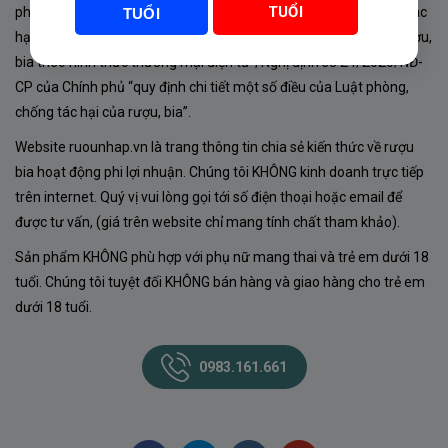
TUỔI
phủ về sản xuất, kinh doanh rượu. Tuân thủ Luật “phòng chống tác
TUỔI
hại của rượu, bia” số 44/2019/QH14-Điều 16 về “điều kiện bán rượu,
bia theo hình thức thương mại điện tử”; Nghị định số 24/2020/NĐ-
CP của Chính phủ “quy định chi tiết một số điều của Luật phòng,
chống tác hại của rượu, bia”.
Website ruounhap.vn là trang thông tin chia sẻ kiến thức về rượu
bia hoạt động phi lợi nhuận. Chúng tôi KHÔNG kinh doanh trực tiếp
trên internet. Quý vị vui lòng gọi tới số điện thoại hoặc email để
được tư vấn, (giá trên website chỉ mang tính chất tham khảo).
Sản phẩm KHÔNG phù hợp với phụ nữ mang thai và trẻ em dưới 18
tuổi. Chúng tôi tuyệt đối KHÔNG bán hàng và giao hàng cho trẻ em
dưới 18 tuổi.
0983.161.661