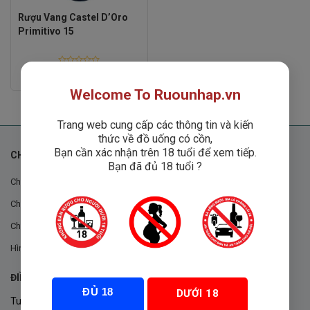
Rượu Vang Castel D’Oro
Primitivo 15
Rated
Liên hệ
0
out
Welcome To Ruounhap.vn
of
5
Trang web cung cấp các thông tin và kiến
thức về đồ uống có cồn,
Bạn cần xác nhận trên 18 tuổi để xem tiếp.
CHÍNH SÁCH
Bạn đã đủ 18 tuổi ?
Chính sách chung
Chính sách đổi trả
Chính sách mua hàng
Hình thức thanh toán
ĐIỀU KHOẢN VÀ CHÍNH SÁCH
ĐỦ 18
DƯỚI 18
Tuân thủ Nghị định 105/2017/NĐ-CP ngày 14/9/2017 của Chính