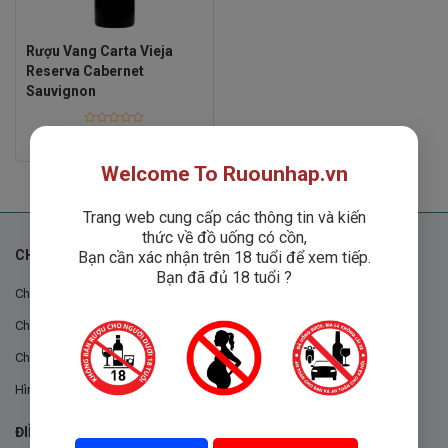
Rượu Vang Carta Vieja
Reserva Cabernet
Sauvignon
Rated
Liên hệ
0
out
Welcome To Ruounhap.vn
of
5
Trang web cung cấp các thông tin và kiến
thức về đồ uống có cồn,
CHÍNH SÁCH
Bạn cần xác nhận trên 18 tuổi để xem tiếp.
Bạn đã đủ 18 tuổi ?
Chính sách chung
Chính sách đổi trả
Chính sách mua hàng
Hình thức thanh toán
ĐIỀU KHOẢN VÀ CHÍNH SÁCH