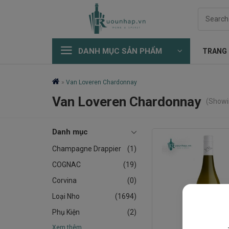
Skip
Search
to
for:
content
DANH MỤC SẢN PHẨM
TRANG
»
Van Loveren Chardonnay
Van Loveren Chardonnay
(Showin
Danh mục
Champagne Drappier
(1)
COGNAC
(19)
Corvina
(0)
Loại Nho
(1694)
Phụ Kiện
(2)
Xem thêm