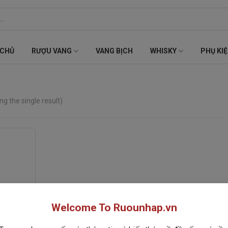
 CHỦ
RƯỢU VANG
VANG BỊCH
WHISKY
PHỤ KI
g the single result)
Welcome To Ruounhap.vn