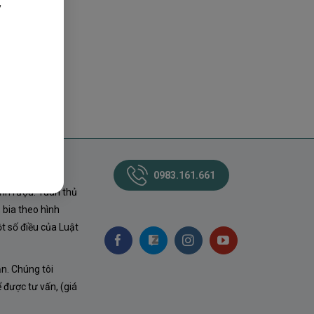
,
0983.161.661
nh rượu. Tuân thủ
 bia theo hình
t số điều của Luật
ận. Chúng tôi
ể được tư vấn, (giá