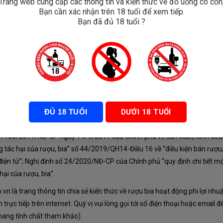
Trang web cung cấp các thông tin và kiến thức về đồ uống có cồn
Bạn cần xác nhận trên 18 tuổi để xem tiếp.
ren
Bạn đã đủ 18 tuổi ?
ĐỦ 18 TUỔI
DƯỚI 18 TUỔI
À CHÍNH SÁCH
nh 105/2017/NĐ-CP ngày 14/9/2017 của Chính phủ về sản xuất, kinh doa
 tác hại của rượu, bia” số 44/2019/QH14-Điều 16 về “điều kiện bán rượu,
iện tử”; Nghị định số 24/2020/NĐ-CP của Chính phủ “quy định chi tiết mộ
ại của rượu, bia”.
n là trang thông tin chia sẻ kiến thức về rượu bia hoạt động phi lợi nhu
rực tiếp trên internet. Quý vị vui lòng gọi tới số điện thoại hoặc email đ
mang tính chất tham khảo).