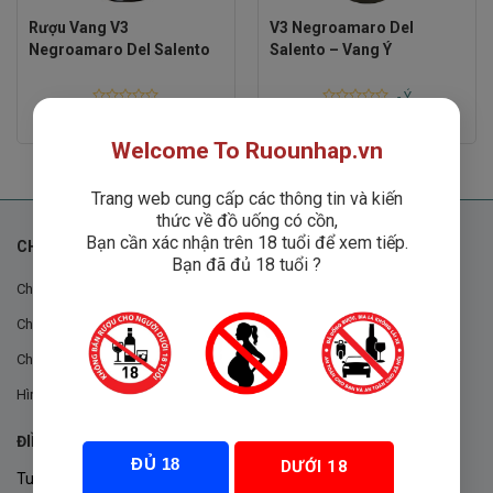
Rượu Vang V3
V3 Negroamaro Del
Negroamaro Del Salento
Salento – Vang Ý
-
Ý
Rated
Rated
1
₫
600,000
₫
0
0
out
out
Welcome To Ruounhap.vn
of
of
5
5
Trang web cung cấp các thông tin và kiến
thức về đồ uống có cồn,
Bạn cần xác nhận trên 18 tuổi để xem tiếp.
CHÍNH SÁCH
Bạn đã đủ 18 tuổi ?
Chính sách chung
Chính sách đổi trả
Chính sách mua hàng
Hình thức thanh toán
ĐIỀU KHOẢN VÀ CHÍNH SÁCH
ĐỦ 18
DƯỚI 18
Tuân thủ Nghị định 105/2017/NĐ-CP ngày 14/9/2017 của Chính