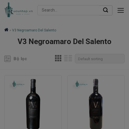
Skip
Search
to
for:
content
»
V3 Negroamaro Del Salento
V3 Negroamaro Del Salento
Bộ lọc