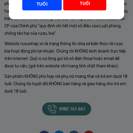
TUỔI
phủ về sản xuất, kinh doanh rượu. Tuân thủ Luật “phòng chống tác
TUỔI
hại của rượu, bia” số 44/2019/QH14-Điều 16 về “điều kiện bán rượu,
bia theo hình thức thương mại điện tử”; Nghị định số 24/2020/NĐ-
CP của Chính phủ “quy định chi tiết một số điều của Luật phòng,
chống tác hại của rượu, bia”.
Website ruounhap.vn là trang thông tin chia sẻ kiến thức về rượu
bia hoạt động phi lợi nhuận. Chúng tôi KHÔNG kinh doanh trực tiếp
trên internet. Quý vị vui lòng gọi tới số điện thoại hoặc email để
được tư vấn, (giá trên website chỉ mang tính chất tham khảo).
Sản phẩm KHÔNG phù hợp với phụ nữ mang thai và trẻ em dưới 18
tuổi. Chúng tôi tuyệt đối KHÔNG bán hàng và giao hàng cho trẻ em
dưới 18 tuổi.
0983.161.661