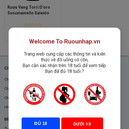
Rượu Vang Torri D’oro
Susumaniello Salento
Rated
0
2
₫
850,000
₫
out
Welcome To Ruounhap.vn
of
5
Trang web cung cấp các thông tin và kiến
thức về đồ uống có cồn,
Bạn cần xác nhận trên 18 tuổi để xem tiếp.
CHÍNH SÁCH
Bạn đã đủ 18 tuổi ?
Chính sách chung
Chính sách đổi trả
Chính sách mua hàng
Hình thức thanh toán
ĐIỀU KHOẢN VÀ CHÍNH SÁCH
ĐỦ 18
DƯỚI 18