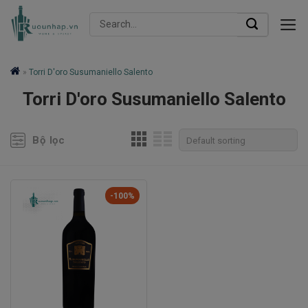
Skip
Search
to
for:
content
»
Torri D'oro Susumaniello Salento
Torri D'oro Susumaniello Salento
Bộ lọc
-100%