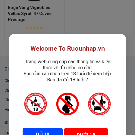
Rượu Vang Vignobles
Vellas Syrah 47 Cuvee
Prestige
Rated
728,000
₫
0
out
of
Welcome To Ruounhap.vn
5
Trang web cung cấp các thông tin và kiến
thức về đồ uống có cồn,
CHÍNH SÁCH
Bạn cần xác nhận trên 18 tuổi để xem tiếp.
Bạn đã đủ 18 tuổi ?
Chính sách chung
Chính sách đổi trả
Chính sách mua hàng
Hình thức thanh toán
ĐIỀU KHOẢN VÀ CHÍNH SÁCH
Tuân thủ Nghị định 105/2017/NĐ-CP ngày 14/9/2017 của Chính
ĐỦ 18