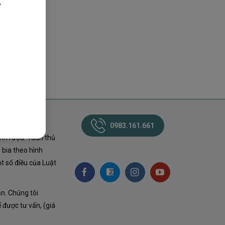
,
0983.161.661
nh rượu. Tuân thủ
 bia theo hình
t số điều của Luật
ận. Chúng tôi
ể được tư vấn, (giá