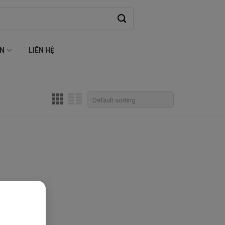
ỆN
LIÊN HỆ