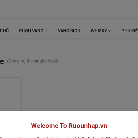
 CHỦ
RƯỢU VANG
VANG BỊCH
WHISKY
PHỤ KI
ue
(Showing the single result)
Welcome To Ruounhap.vn