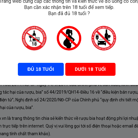
Trang web cung cấp các thông tin và kiến thức về đồ uống có cồn
Bạn cần xác nhận trên 18 tuổi để xem tiếp.
Bạn đã đủ 18 tuổi ?
e Red
ĐỦ 18 TUỔI
DƯỚI 18 TUỔI
À CHÍNH SÁCH
nh 105/2017/NĐ-CP ngày 14/9/2017 của Chính phủ về sản xuất, kinh doa
 tác hại của rượu, bia” số 44/2019/QH14-Điều 16 về “điều kiện bán rượu,
iện tử”; Nghị định số 24/2020/NĐ-CP của Chính phủ “quy định chi tiết mộ
ại của rượu, bia”.
n là trang thông tin chia sẻ kiến thức về rượu bia hoạt động phi lợi nhu
rực tiếp trên internet. Quý vị vui lòng gọi tới số điện thoại hoặc email đ
mang tính chất tham khảo).