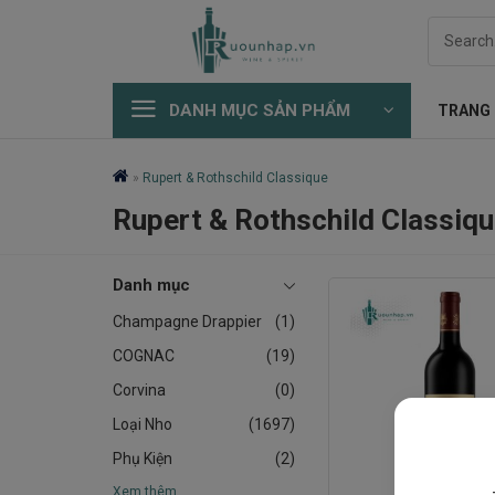
Skip
Search
to
for:
content
DANH MỤC SẢN PHẨM
TRANG
»
Rupert & Rothschild Classique
Rupert & Rothschild Classiq
Danh mục
Champagne Drappier
(1)
COGNAC
(19)
Corvina
(0)
Loại Nho
(1697)
Phụ Kiện
(2)
Xem thêm