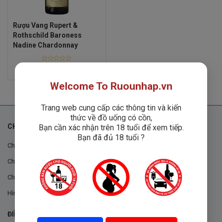
Rượu Vang Rupert &
Rothschild Baroness
Nadine Chardonnay
Rated
Liên hệ
0
out
Welcome To Ruounhap.vn
of
5
Trang web cung cấp các thông tin và kiến
thức về đồ uống có cồn,
CHÍNH SÁCH
Bạn cần xác nhận trên 18 tuổi để xem tiếp.
Bạn đã đủ 18 tuổi ?
Chính sách chung
Chính sách đổi trả
Chính sách mua hàng
Hình thức thanh toán
ĐIỀU KHOẢN VÀ CHÍNH SÁCH