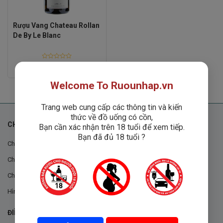
Rượu Vang Chateau Rollan
De By Le Blanc
Rated
1
₫
0
out
Welcome To Ruounhap.vn
of
5
Trang web cung cấp các thông tin và kiến
thức về đồ uống có cồn,
CHÍNH SÁCH
Bạn cần xác nhận trên 18 tuổi để xem tiếp.
Bạn đã đủ 18 tuổi ?
Chính sách chung
Chính sách đổi trả
Chính sách mua hàng
Hình thức thanh toán
ĐIỀU KHOẢN VÀ CHÍNH SÁCH